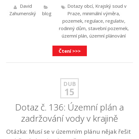
David
Dotazy obcí
,
Krajský soud v
Zahumenský
blog
Praze
,
minimální výměra
,
pozemek
,
regulace
,
regulativ
,
rodinný dům
,
stavební pozemek
,
územní plán
,
územní plánování
Čtení >>>
DUB
15
Dotaz č. 136: Územní plán a
zadržování vody v krajině
Otázka: Musí se v územním plánu nějak řešit