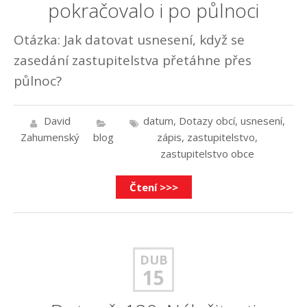
pokračovalo i po půlnoci
Otázka: Jak datovat usnesení, když se
zasedání zastupitelstva přetáhne přes
půlnoc?
David
datum
,
Dotazy obcí
,
usnesení
,
Zahumenský
blog
zápis
,
zastupitelstvo
,
zastupitelstvo obce
Čtení >>>
DUB
15