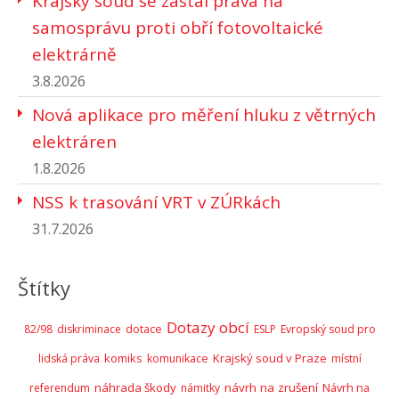
Krajský soud se zastal práva na
samosprávu proti obří fotovoltaické
elektrárně
3.8.2026
Nová aplikace pro měření hluku z větrných
elektráren
1.8.2026
NSS k trasování VRT v ZÚRkách
31.7.2026
Štítky
Dotazy obcí
82/98
diskriminace
dotace
ESLP
Evropský soud pro
komiks
Krajský soud v Praze
lidská práva
komunikace
místní
náhrada škody
návrh na zrušení
Návrh na
referendum
námitky