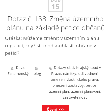
15
Dotaz č. 138: Změna územního
plánu na základě petice občanů
Otázka: Můžeme změnit v územním plánu
regulaci, když si to odsouhlasili občané v
petici?
David
Dotazy obcí
,
Krajský soud v
Zahumenský
blog
Praze
,
námitky
,
od§vodnění
,
omezení vlastnického práva
,
omezení zástavby
,
petice
,
územní plán
,
územní plánování
,
zastavitelnost
Čtení >>>