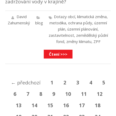
zadržování vody v krajině?
David
Dotazy obcí
,
klimatická změna
,
Zahumenský
blog
metodika
,
ochrana půdy
,
územní
plán
,
územní plánování
,
zastavitelnost
,
zemědělský půdní
fond
,
změny klimatu
,
ZPF
Čtení >>>
←
předchozí
1
2
3
4
5
6
7
8
9
10
11
12
13
14
15
16
17
18