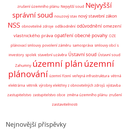
Nejvyšší
zrušení územního plánu
Nejvyšší soud
správní soud
nový stavební zákon
nouzový stav
NSS
odůvodnění
omezení
odškodnění
obnovitelné zdroje
opatření obecné povahy
vlastnického práva
OZE
plánovací smlouvy
povolení záměru
samospráva
smlouvy obcí s
Ústavní soud
stavební uzávěra
Ústavní soud
investory
spolek
územní plán
územní
Zahumny
plánování
územní řízení
veřejná infrastruktura
větrná
elektrárna
větrník
výrobny elektřiny z obnovitelných zdrojů
výstavba
zastupitelstvo
zrušení
zastupitelstvo obce
změna územního plánu
zastavitelnosti
Nejnovější příspěvky