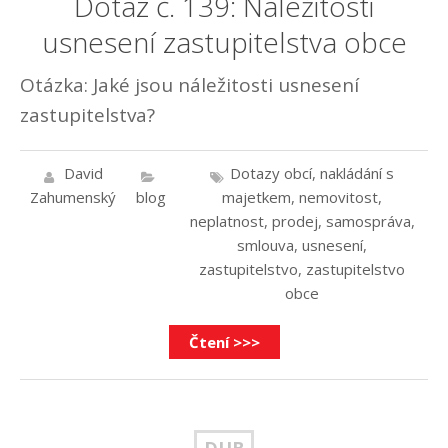
Dotaz č. 139: Náležitosti
usnesení zastupitelstva obce
Otázka: Jaké jsou náležitosti usnesení
zastupitelstva?
David
Dotazy obcí
,
nakládání s
Zahumenský
blog
majetkem
,
nemovitost
,
neplatnost
,
prodej
,
samospráva
,
smlouva
,
usnesení
,
zastupitelstvo
,
zastupitelstvo
obce
Čtení >>>
DUB