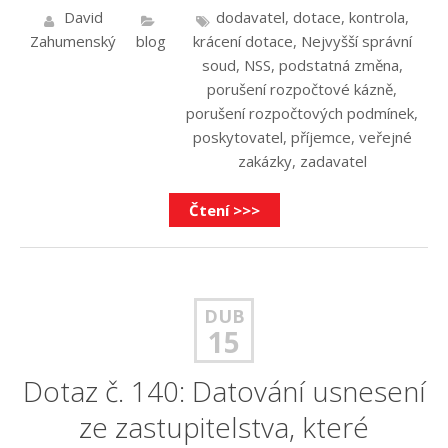
David
dodavatel
,
dotace
,
kontrola
,
Zahumenský
blog
krácení dotace
,
Nejvyšší správní
soud
,
NSS
,
podstatná změna
,
porušení rozpočtové kázně
,
porušení rozpočtových podmínek
,
poskytovatel
,
příjemce
,
veřejné
zakázky
,
zadavatel
Čtení >>>
DUB
15
Dotaz č. 140: Datování usnesení
ze zastupitelstva, které