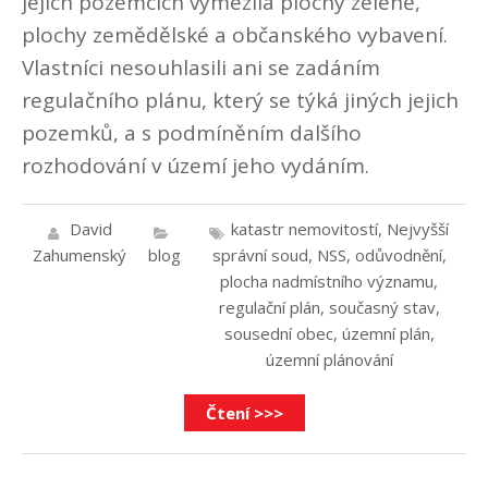
jejich pozemcích vymezila plochy zeleně,
plochy zemědělské a občanského vybavení.
Vlastníci nesouhlasili ani se zadáním
regulačního plánu, který se týká jiných jejich
pozemků, a s podmíněním dalšího
rozhodování v území jeho vydáním.
David
katastr nemovitostí
,
Nejvyšší
Zahumenský
blog
správní soud
,
NSS
,
odůvodnění
,
plocha nadmístního významu
,
regulační plán
,
současný stav
,
sousední obec
,
územní plán
,
územní plánování
Čtení >>>