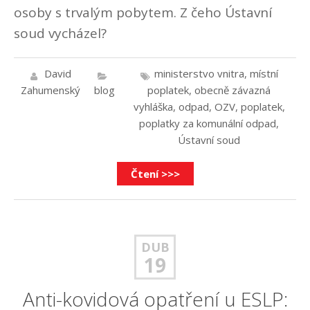
osoby s trvalým pobytem. Z čeho Ústavní
soud vycházel?
David
ministerstvo vnitra
,
místní
Zahumenský
blog
poplatek
,
obecně závazná
vyhláška
,
odpad
,
OZV
,
poplatek
,
poplatky za komunální odpad
,
Ústavní soud
Čtení >>>
DUB
19
Anti-kovidová opatření u ESLP: