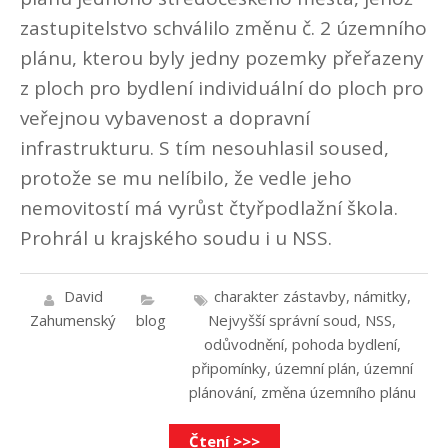
zastupitelstvo schválilo změnu č. 2 územního
plánu, kterou byly jedny pozemky přeřazeny
z ploch pro bydlení individuální do ploch pro
veřejnou vybavenost a dopravní
infrastrukturu. S tím nesouhlasil soused,
protože se mu nelíbilo, že vedle jeho
nemovitostí má vyrůst čtyřpodlažní škola.
Prohrál u krajského soudu i u NSS.
David
charakter zástavby
,
námitky
,
Zahumenský
blog
Nejvyšší správní soud
,
NSS
,
odůvodnění
,
pohoda bydlení
,
připomínky
,
územní plán
,
územní
plánování
,
změna územního plánu
Čtení >>>