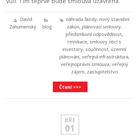
vůli. Tím teprve bude smlouva uzavřena.
David
náhrada škody
,
nový stavební
Zahumenský
blog
zákon
,
plánovací smlouvy
,
předsmluvní odpovědnost
,
revokace
,
smlouvy obcí s
investory
,
součinnost
,
územní
plánování
,
veřejná infrastruktura
,
veřejnoprávní smlouva
,
veřejný
zájem
,
zastupitelstvo
Čtení >>>
BŘE
01