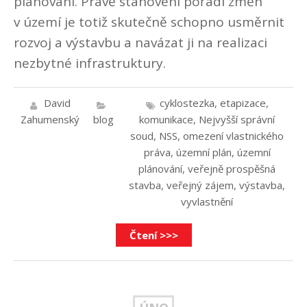
plánování. Právě stanovení pořadí změn
v území je totiž skutečně schopno usměrnit
rozvoj a výstavbu a navázat ji na realizaci
nezbytné infrastruktury.
David
cyklostezka
,
etapizace
,
Zahumenský
blog
komunikace
,
Nejvyšší správní
soud
,
NSS
,
omezení vlastnického
práva
,
územní plán
,
územní
plánování
,
veřejně prospěšná
stavba
,
veřejný zájem
,
výstavba
,
vyvlastnění
Čtení >>>