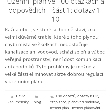
Územní plán ve 100 otázkách a
odpovědích – část 1: dotazy 1-
10
Každá obec, ve které se hodně staví, zná
velmi důvěrně trable, které z toho plynou:
chybí místa ve školkách, nedostačuje
kanalizace ani vodovod, schází zeleň a vůbec
veřejná prostranství, není dost komunikací
ani chodníků. Tyto problémy je možné z
velké části eliminovat skrze dobrou regulaci
v územním plánu.
David
100 dotazů
,
dotazy k UP
,
Zahumenský
blog
etapizace
,
plánovací smlouva
,
územní plán
,
územní plánování
,