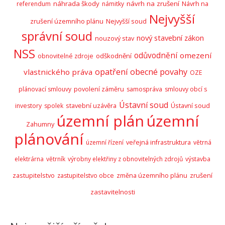
náhrada škody
návrh na zrušení
Návrh na
referendum
námitky
Nejvyšší
zrušení územního plánu
Nejvyšší soud
správní soud
nový stavební zákon
nouzový stav
NSS
odůvodnění
omezení
odškodnění
obnovitelné zdroje
opatření obecné povahy
vlastnického práva
OZE
plánovací smlouvy
povolení záměru
samospráva
smlouvy obcí s
Ústavní soud
stavební uzávěra
Ústavní soud
investory
spolek
územní plán
územní
Zahumny
plánování
územní řízení
veřejná infrastruktura
větrná
elektrárna
větrník
výrobny elektřiny z obnovitelných zdrojů
výstavba
zastupitelstvo
zrušení
zastupitelstvo obce
změna územního plánu
zastavitelnosti