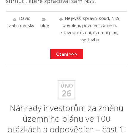
shrnutí, které zpracoval sám NSS.
David
Nejvyšší správní soud
,
NSS
,
Zahumenský
blog
povolení
,
povolení záměru
,
stavební řízení
,
územní plán
,
výstavba
Čtení >>>
ÚNO
26
Náhrady investorům za změnu
územního plánu ve 100
otázkách a odpovědích – část 1: