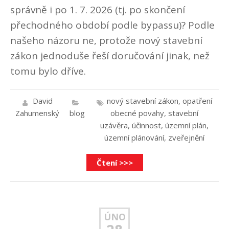
správně i po 1. 7. 2026 (tj. po skončení
přechodného období podle bypassu)? Podle
našeho názoru ne, protože nový stavební
zákon jednoduše řeší doručování jinak, než
tomu bylo dříve.
David
nový stavební zákon
,
opatření
Zahumenský
blog
obecné povahy
,
stavební
uzávěra
,
účinnost
,
územní plán
,
územní plánování
,
zveřejnění
Čtení >>>
ÚNO