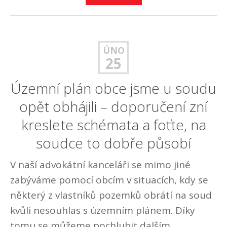
ÚNO
25
Územní plán obce jsme u soudu
opět obhájili – doporučení zní
kreslete schémata a foťte, na
soudce to dobře působí
V naší advokátní kanceláři se mimo jiné
zabýváme pomocí obcím v situacích, kdy se
některý z vlastníků pozemků obrátí na soud
kvůli nesouhlas s územním plánem. Díky
tomu se můžeme pochlubit dalším