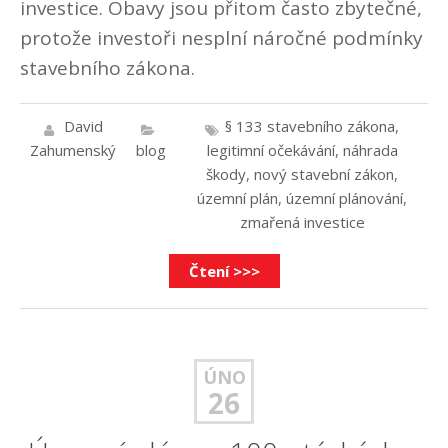
investice. Obavy jsou přitom často zbytečné,
protože investoři nesplní náročné podmínky
stavebního zákona.
David
§ 133 stavebního zákona
,
Zahumenský
blog
legitimní očekávání
,
náhrada
škody
,
nový stavební zákon
,
územní plán
,
územní plánování
,
zmařená investice
Čtení >>>
ÚNO
26