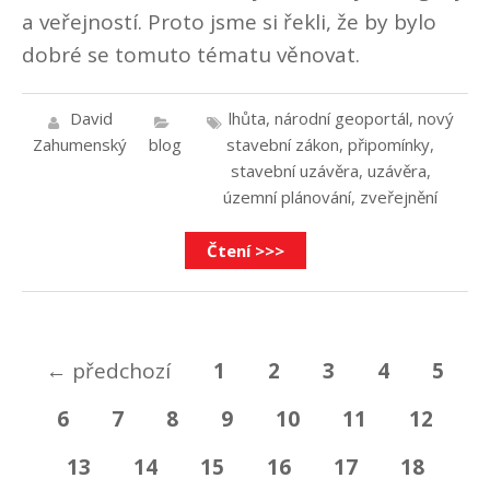
a veřejností. Proto jsme si řekli, že by bylo
dobré se tomuto tématu věnovat.
David
lhůta
,
národní geoportál
,
nový
Zahumenský
blog
stavební zákon
,
připomínky
,
stavební uzávěra
,
uzávěra
,
územní plánování
,
zveřejnění
Čtení >>>
←
předchozí
1
2
3
4
5
6
7
8
9
10
11
12
13
14
15
16
17
18