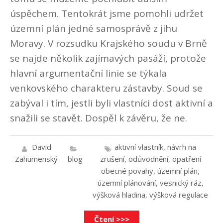
úspěchem. Tentokrát jsme pomohli udržet
územní plán jedné samosprávě z jihu
Moravy. V rozsudku Krajského soudu v Brně
se najde několik zajímavých pasáží, protože
hlavní argumentační linie se týkala
venkovského charakteru zástavby. Soud se
zabýval i tím, jestli byli vlastníci dost aktivní a
snažili se stavět. Dospěl k závěru, že ne.
David
aktivní vlastník
,
návrh na
Zahumenský
blog
zrušení
,
odůvodnění
,
opatření
obecné povahy
,
územní plán
,
územní plánování
,
vesnický ráz
,
výšková hladina
,
výšková regulace
Čtení >>>