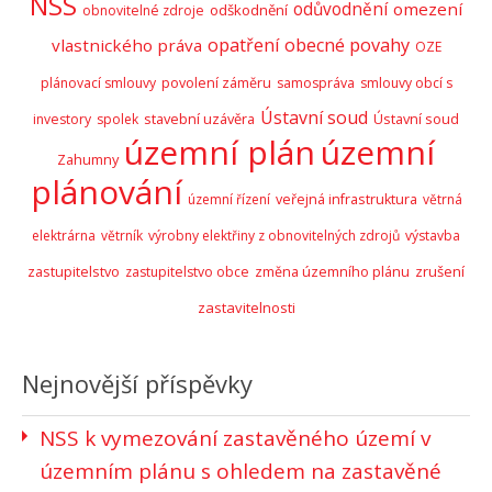
NSS
odůvodnění
omezení
odškodnění
obnovitelné zdroje
opatření obecné povahy
vlastnického práva
OZE
plánovací smlouvy
povolení záměru
samospráva
smlouvy obcí s
Ústavní soud
stavební uzávěra
Ústavní soud
investory
spolek
územní plán
územní
Zahumny
plánování
územní řízení
veřejná infrastruktura
větrná
elektrárna
větrník
výrobny elektřiny z obnovitelných zdrojů
výstavba
zastupitelstvo
zrušení
zastupitelstvo obce
změna územního plánu
zastavitelnosti
Nejnovější příspěvky
NSS k vymezování zastavěného území v
územním plánu s ohledem na zastavěné