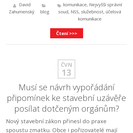
David
komunikace
,
Nejvyšší správní
Zahumenský
blog
soud
,
NSS
,
služebnost
,
účelová
komunikace
Čtení >>>
ČVN
13
Musí se návrh vypořádání
připomínek ke stavební uzávěře
posílat dotčeným orgánům?
Nový stavební zákon přinesl do praxe
spoustu zmatku. Obce i pořizovatelé mají