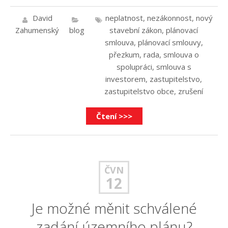
David
neplatnost
,
nezákonnost
,
nový
Zahumenský
blog
stavební zákon
,
plánovací
smlouva
,
plánovací smlouvy
,
přezkum
,
rada
,
smlouva o
spolupráci
,
smlouva s
investorem
,
zastupitelstvo
,
zastupitelstvo obce
,
zrušení
Čtení >>>
ČVN
12
Je možné měnit schválené
zadání územního plánu?