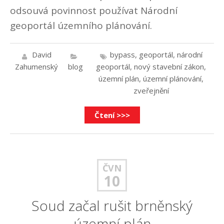
odsouvá povinnost používat Národní
geoportál územního plánování.
David
bypass
,
geoportál
,
národní
Zahumenský
blog
geoportál
,
nový stavební zákon
,
územní plán
,
územní plánování
,
zveřejnění
Čtení >>>
ČVN
10
Soud začal rušit brněnský
územní plán