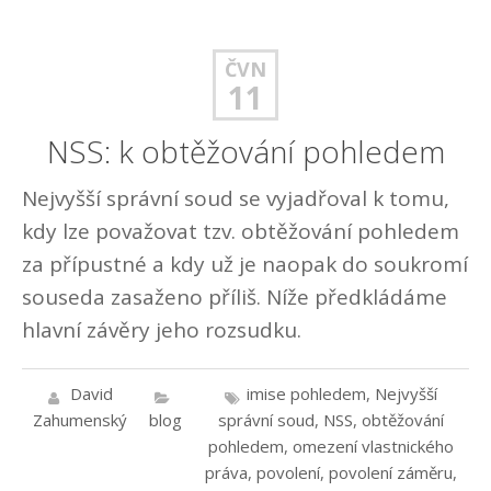
ČVN
11
NSS: k obtěžování pohledem
Nejvyšší správní soud se vyjadřoval k tomu,
kdy lze považovat tzv. obtěžování pohledem
za přípustné a kdy už je naopak do soukromí
souseda zasaženo příliš. Níže předkládáme
hlavní závěry jeho rozsudku.
David
imise pohledem
,
Nejvyšší
Zahumenský
blog
správní soud
,
NSS
,
obtěžování
pohledem
,
omezení vlastnického
práva
,
povolení
,
povolení záměru
,