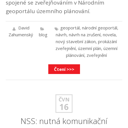
spojené se zveřejňováním v Národním
geoportálu územního plánování.
David
geoportál
,
národní geoportál
,
Zahumenský
blog
návrh
,
návrh na zrušení
,
novela
,
nový stavební zákon
,
prokázání
zveřejnění
,
územní plán
,
územní
plánování
,
zveřejnění
Čtení >>>
ČVN
16
NSS: nutná komunikační