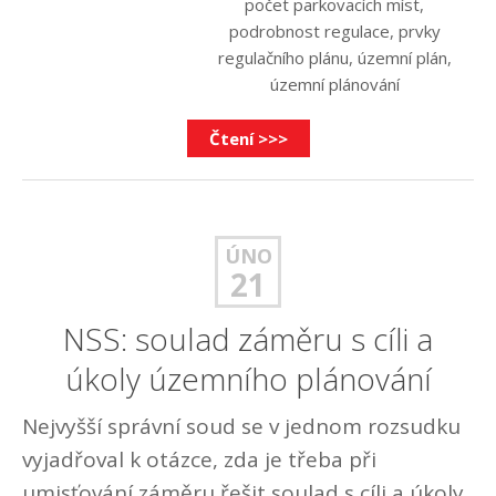
počet parkovacích míst
,
podrobnost regulace
,
prvky
regulačního plánu
,
územní plán
,
územní plánování
Čtení >>>
ÚNO
21
NSS: soulad záměru s cíli a
úkoly územního plánování
Nejvyšší správní soud se v jednom rozsudku
vyjadřoval k otázce, zda je třeba při
umisťování záměru řešit soulad s cíli a úkoly