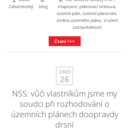
Zahumenský
blog
etapizace
,
plánovací smlouva
,
územní plán
,
územní plánování
,
změna územního plánu
,
zrušení
zastavitelnosti
Čtení >>>
ÚNO
26
NSS: vůči vlastníkům jsme my
soudci při rozhodování o
územních plánech doopravdy
drsní