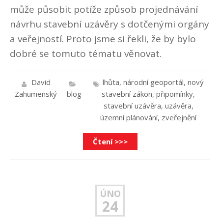
může působit potíže způsob projednávání
návrhu stavební uzávěry s dotčenými orgány
a veřejností. Proto jsme si řekli, že by bylo
dobré se tomuto tématu věnovat.
David
lhůta
,
národní geoportál
,
nový
Zahumenský
blog
stavební zákon
,
připomínky
,
stavební uzávěra
,
uzávěra
,
územní plánování
,
zveřejnění
Čtení >>>
ÚNO
24