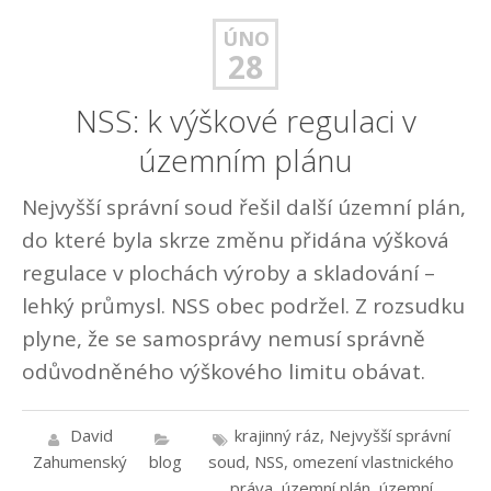
ÚNO
28
NSS: k výškové regulaci v
územním plánu
Nejvyšší správní soud řešil další územní plán,
do které byla skrze změnu přidána výšková
regulace v plochách výroby a skladování –
lehký průmysl. NSS obec podržel. Z rozsudku
plyne, že se samosprávy nemusí správně
odůvodněného výškového limitu obávat.
David
krajinný ráz
,
Nejvyšší správní
Zahumenský
blog
soud
,
NSS
,
omezení vlastnického
práva
,
územní plán
,
územní