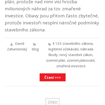
plán, protože nad nimi visí hrozba
milionových náhrad za tzv. zmařené
investice. Obavy jsou přitom často zbytečné,
protože investoři nesplní náročné podmínky
stavebního zákona.
David
§ 133 stavebního zákona
,
Zahumenský
blog
legitimní očekávání
,
náhrada
škody
,
nový stavební zákon
,
územní plán
,
územní plánování
,
zmařená investice
Čtení >>>
ÚNO