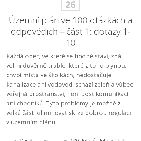
26
Územní plán ve 100 otázkách a
odpovědích – část 1: dotazy 1-
10
Každá obec, ve které se hodně staví, zná
velmi důvěrně trable, které z toho plynou:
chybí místa ve školkách, nedostačuje
kanalizace ani vodovod, schází zeleň a vůbec
veřejná prostranství, není dost komunikací
ani chodníků. Tyto problémy je možné z
velké části eliminovat skrze dobrou regulaci
v územním plánu.
David
100 dotazů
,
dotazy k UP
,