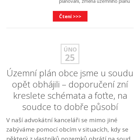
plánování
,
změna územního plánu
Čtení >>>
ÚNO
25
Územní plán obce jsme u soudu
opět obhájili – doporučení zní
kreslete schémata a foťte, na
soudce to dobře působí
V naší advokátní kanceláři se mimo jiné
zabýváme pomocí obcím v situacích, kdy se
některý z vlastníků pozemků obrátí na soud