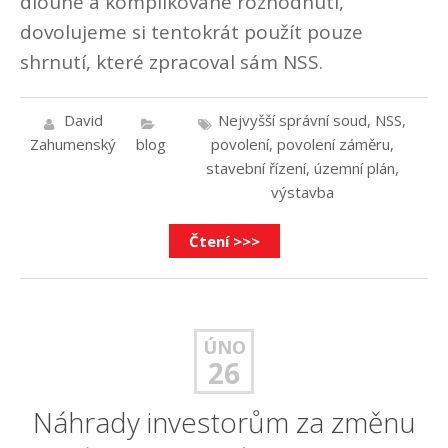
dlouhé a komplikované rozhodnutí,
dovolujeme si tentokrát použít pouze
shrnutí, které zpracoval sám NSS.
David
Nejvyšší správní soud
,
NSS
,
Zahumenský
blog
povolení
,
povolení záměru
,
stavební řízení
,
územní plán
,
výstavba
Čtení >>>
ÚNO
26
Náhrady investorům za změnu