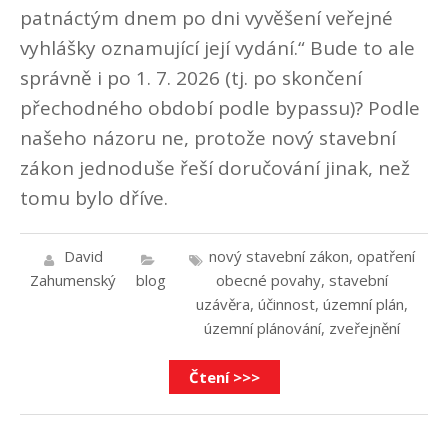
patnáctým dnem po dni vyvěšení veřejné
vyhlášky oznamující její vydání.“ Bude to ale
správně i po 1. 7. 2026 (tj. po skončení
přechodného období podle bypassu)? Podle
našeho názoru ne, protože nový stavební
zákon jednoduše řeší doručování jinak, než
tomu bylo dříve.
David
nový stavební zákon
,
opatření
Zahumenský
blog
obecné povahy
,
stavební
uzávěra
,
účinnost
,
územní plán
,
územní plánování
,
zveřejnění
Čtení >>>