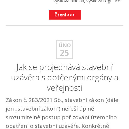
výšková hladina
,
výšková regulace
Čtení >>>
ÚNO
25
Jak se projednává stavební
uzávěra s dotčenými orgány a
veřejnosti
Zákon č. 283/2021 Sb., stavební zákon (dále
jen „stavební zákon“) neřeší úplně
srozumitelně postup pořizování územního
opatření o stavební uzávěře. Konkrétně