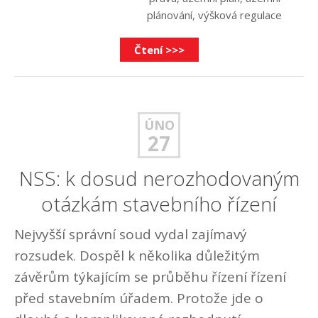
plánování
,
výšková regulace
Čtení >>>
ÚNO
27
NSS: k dosud nerozhodovaným
otázkám stavebního řízení
Nejvyšší správní soud vydal zajímavý
rozsudek. Dospěl k několika důležitým
závěrům týkajícím se průběhu řízení řízení
před stavebním úřadem. Protože jde o