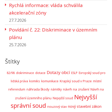
Rychlá informace: vláda schválila
akcelerační zóny
27.7.2026
Povídání č. 22: Diskriminace v územním
plánu
25.7.2026
Štítky
Dotazy obcí
82/98
diskriminace
dotace
ESLP
Evropský soud pro
komiks
Krajský soud v Praze
lidská práva
komunikace
místní
náhrada škody
návrh na zrušení
Návrh na
referendum
námitky
Nejvyšší
zrušení územního plánu
Nejvyšší soud
správní soud
nový stavební zákon
nouzový stav