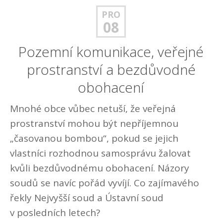
PRO
08
Pozemní komunikace, veřejné
prostranství a bezdůvodné
obohacení
Mnohé obce vůbec netuší, že veřejná
prostranství mohou být nepříjemnou
„časovanou bombou“, pokud se jejich
vlastníci rozhodnou samosprávu žalovat
kvůli bezdůvodnému obohacení. Názory
soudů se navíc pořád vyvíjí. Co zajímavého
řekly Nejvyšší soud a Ústavní soud
v posledních letech?