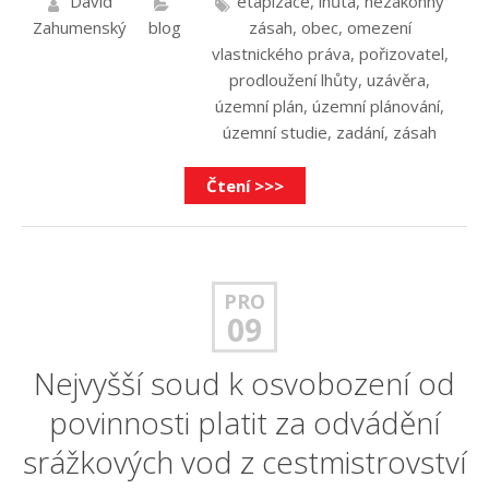
David
etapizace
,
lhůta
,
nezákonný
Zahumenský
blog
zásah
,
obec
,
omezení
vlastnického práva
,
pořizovatel
,
prodloužení lhůty
,
uzávěra
,
územní plán
,
územní plánování
,
územní studie
,
zadání
,
zásah
Čtení >>>
PRO
09
Nejvyšší soud k osvobození od
povinnosti platit za odvádění
srážkových vod z cestmistrovství