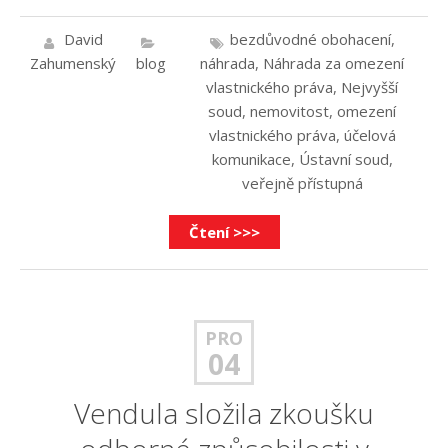
David
bezdůvodné obohacení
,
Zahumenský
blog
náhrada
,
Náhrada za omezení
vlastnického práva
,
Nejvyšší
soud
,
nemovitost
,
omezení
vlastnického práva
,
účelová
komunikace
,
Ústavní soud
,
veřejně přístupná
Čtení >>>
PRO
04
Vendula složila zkoušku