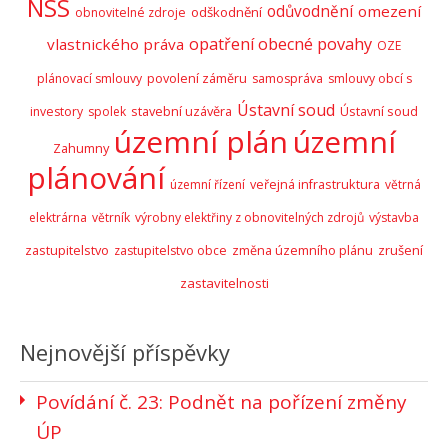
NSS
odůvodnění
omezení
odškodnění
obnovitelné zdroje
opatření obecné povahy
vlastnického práva
OZE
plánovací smlouvy
povolení záměru
samospráva
smlouvy obcí s
Ústavní soud
stavební uzávěra
Ústavní soud
investory
spolek
územní plán
územní
Zahumny
plánování
územní řízení
veřejná infrastruktura
větrná
elektrárna
větrník
výrobny elektřiny z obnovitelných zdrojů
výstavba
zastupitelstvo
zrušení
zastupitelstvo obce
změna územního plánu
zastavitelnosti
Nejnovější příspěvky
Povídání č. 23: Podnět na pořízení změny
ÚP