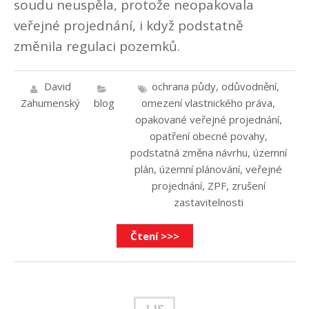
soudu neuspěla, protože neopakovala
veřejné projednání, i když podstatně
změnila regulaci pozemků.
David
ochrana půdy
,
odůvodnění
,
Zahumenský
blog
omezení vlastnického práva
,
opakované veřejné projednání
,
opatření obecné povahy
,
podstatná změna návrhu
,
územní
plán
,
územní plánování
,
veřejné
projednání
,
ZPF
,
zrušení
zastavitelnosti
Čtení >>>
LIS