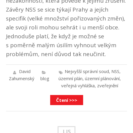
nezákonností, která povede k jejímu zrušení.
Závěry NSS se sice týkají Prahy a jejích
specifik (velké množství pořizovaných změn),
ale svoji roli mohou sehrát i u menší obce.
Jednoduše platí, že když je možné se
s poměrně malým úsilím vyhnout velkým
problémům, není důvod tak neučinit.
David
Nejvyšší správní soud
,
NSS
,
Zahumenský
blog
územní plán
,
územní plánování
,
veřejná vyhláška
,
zveřejnění
Čtení >>>
LIS