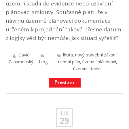
územní studii do evidence nebo uzavření
plánovací smlouvy. Současně platí, že v
návrhu územně plánovací dokumentace
určeném k projednání takové přesné datum
z logiky věci být nemůže. Jak situaci vyřešit?
David
lhůta
,
nový stavební zákon
,
Zahumenský
blog
územní plán
,
územní plánování
,
územní studie
Čtení >>>
LIS
29