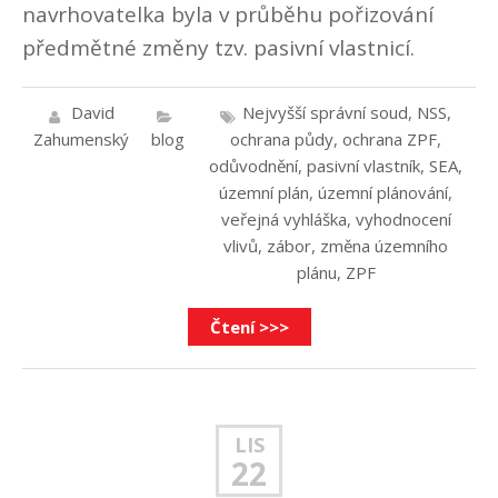
navrhovatelka byla v průběhu pořizování
předmětné změny tzv. pasivní vlastnicí.
David
Nejvyšší správní soud
,
NSS
,
Zahumenský
blog
ochrana půdy
,
ochrana ZPF
,
odůvodnění
,
pasivní vlastník
,
SEA
,
územní plán
,
územní plánování
,
veřejná vyhláška
,
vyhodnocení
vlivů
,
zábor
,
změna územního
plánu
,
ZPF
Čtení >>>
LIS
22