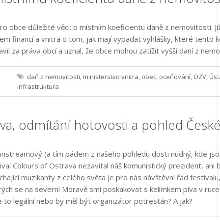
o obce důležité věci: o místním koeficientu daně z nemovitosti. J
 financí a vnitra o tom, jak mají vypadat vyhlášky, které tento ko
vil za práva obcí a uznal, že obce mohou zatížit vyšší daní z nemov
daň z nemovitosti
,
ministerstvo vnitra
,
obec
,
oceňování
,
OZV
,
Úst
infrastruktura
ava, odmítání hotovosti a pohled Česk
instreamový (a tím pádem z našeho pohledu dosti nudný, kde jsou
tival Colours of Ostrava nezavítal náš komunistický prezident, ani 
chající muzikanty z celého světa je pro nás návštěvní řád festivalu
rých se na severní Moravě smí poskakovat s kelímkem piva v ruce p
e to legální nebo by měl být organizátor potrestán? A jak?