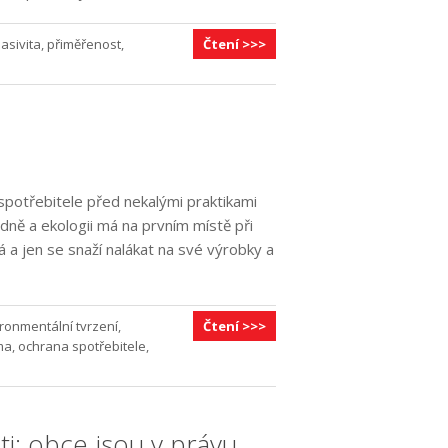
asivita
,
přiměřenost
,
Čtení >>>
spotřebitele před nekalými praktikami
ně a ekologii má na prvním místě při
 a jen se snaží nalákat na své výrobky a
ronmentální tvrzení
,
Čtení >>>
ma
,
ochrana spotřebitele
,
i: obce jsou v právu