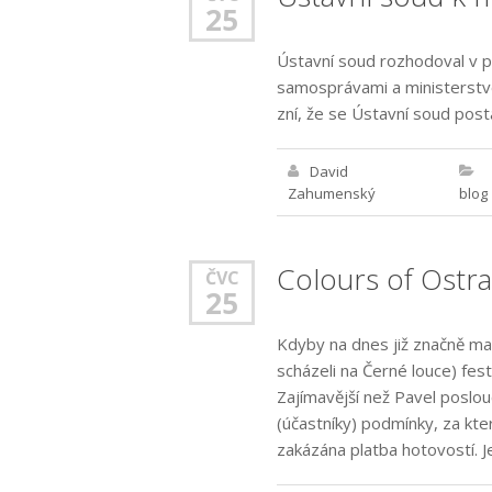
25
Ústavní soud rozhodoval v pr
samosprávami a ministerstvem
zní, že se Ústavní soud posta
David
Zahumenský
blog
Colours of Ostr
ČVC
25
Kdyby na dnes již značně ma
scházeli na Černé louce) fes
Zajímavější než Pavel poslou
(účastníky) podmínky, za kte
zakázána platba hotovostí. J