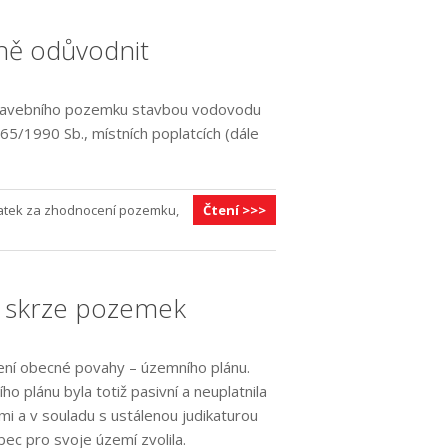
dně odůvodnit
í stavebního pozemku stavbou vodovodu
5/1990 Sb., místních poplatcích (dále
atek za zhodnocení pozemku
,
Čtení >>>
í skrze pozemek
ení obecné povahy – územního plánu.
 plánu byla totiž pasivní a neuplatnila
i a v souladu s ustálenou judikaturou
ec pro svoje území zvolila.