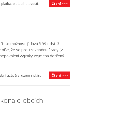
,
platba
,
platba hotovostí
,
Čtení >>>
 Tuto možnost jí dává § 99 odst. 3
 píše, že se proti rozhodnutí rady (v
i nepovolení výjimky zejména dotčený
ební uzávěra
,
územní plán
,
Čtení >>>
ákona o obcích