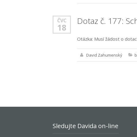
Dotaz č. 177: Sc
ČVC
18
Otázka: Musí žádost o dotaci
David Zahumenský
b
Sledujte Davida on-line