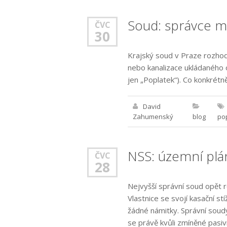
Soud: správce m
ČVC
30
Krajský soud v Praze rozhod
nebo kanalizace ukládaného 
jen „Poplatek“). Co konkrétn
David
Zahumenský
blog
po
NSS: územní plá
ČVC
28
Nejvyšší správní soud opět
Vlastnice se svojí kasační s
žádné námitky. Správní soudy
se právě kvůli zmíněné pasiv