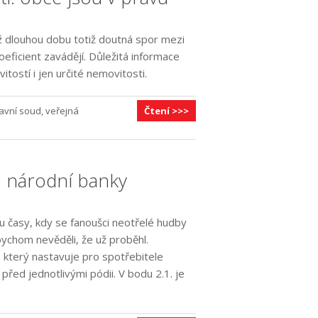
iž dlouhou dobu totiž doutná spor mezi
eficient zavádějí. Důležitá informace
itostí i jen určité nemovitosti.
avní soud
,
veřejná
Čtení >>>
é národní banky
 časy, kdy se fanoušci neotřelé hudby
bychom nevěděli, že už proběhl.
, který nastavuje pro spotřebitele
řed jednotlivými pódii. V bodu 2.1. je