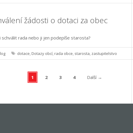
hválení žádosti o dotaci za obec
 schválit rada nebo ji jen podepíše starosta?
log
dotace
,
Dotazy obcí
,
rada obce
,
starosta
,
zastupitelstvo
1
2
3
4
Další
→