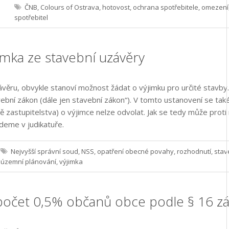
ČNB
,
Colours of Ostrava
,
hotovost
,
ochrana spotřebitele
,
omezení
spotřebitel
jimka ze stavební uzávěry
věru, obvykle stanoví možnost žádat o výjimku pro určité stavby.
ební zákon (dále jen stavební zákon“). V tomto ustanovení se také
 zastupitelstva) o výjimce nelze odvolat. Jak se tedy může prot
deme v judikatuře.
Nejvyšší správní soud
,
NSS
,
opatření obecné povahy
,
rozhodnutí
,
stav
územní plánování
,
výjimka
ýpočet 0,5% občanů obce podle § 16 z