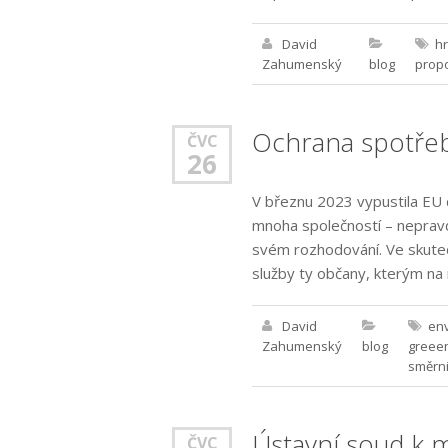
David
h
Zahumenský
blog
propo
Ochrana spotřeb
ČVC
26
V březnu 2023 vypustila EU 
mnoha společností – nepravd
svém rozhodování. Ve skutečn
služby ty občany, kterým na r
David
env
Zahumenský
blog
greee
směrn
Ústavní soud k m
ČVC