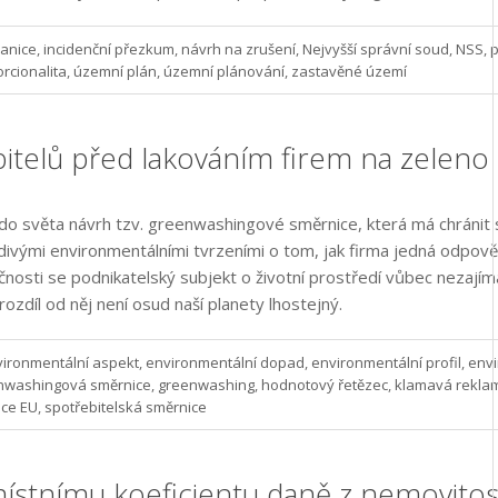
ranice
,
incidenční přezkum
,
návrh na zrušení
,
Nejvyšší správní soud
,
NSS
,
p
rcionalita
,
územní plán
,
územní plánování
,
zastavěné území
itelů před lakováním firem na zeleno
do světa návrh tzv. greenwashingové směrnice, která má chránit 
ivými environmentálními tvrzeními o tom, jak firma jedná odpověd
osti se podnikatelský subjekt o životní prostředí vůbec nezajímá
ozdíl od něj není osud naší planety lhostejný.
ironmentální aspekt
,
environmentální dopad
,
environmentální profil
,
envi
nwashingová směrnice
,
greenwashing
,
hodnotový řetězec
,
klamavá rekla
ice EU
,
spotřebitelská směrnice
ístnímu koeficientu daně z nemovitost