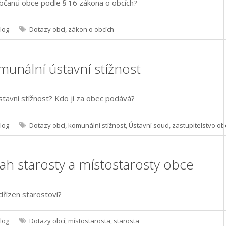
občanů obce podle § 16 zákona o obcích?
log
Dotazy obcí
,
zákon o obcích
munální ústavní stížnost
stavní stížnost? Kdo ji za obec podává?
log
Dotazy obcí
,
komunální stížnost
,
Ústavní soud
,
zastupitelstvo ob
tah starosty a místostarosty obce
dřízen starostovi?
log
Dotazy obcí
,
místostarosta
,
starosta