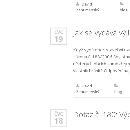
David
Zahumenský
blog
Jak se vydává vý
ČVC
19
Když vydá obec stavební uzá
zákona č. 183/2006 Sb., stav
některých obcích samozřejmě
vlastník bránit? Odpověď naj
David
Zahumenský
blog
Dotaz č. 180: V
ČVC
18