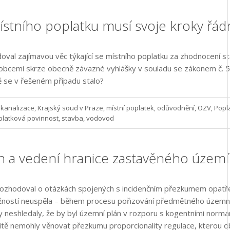
ístního poplatku musí svoje kroky řá
oval zajímavou věc týkající se místního poplatku za zhodnocen
obcemi skrze obecně závazné vyhlášky v souladu se zákonem č. 56
ě se v řešeném případu stalo?
kanalizace
,
Krajský soud v Praze
,
místní poplatek
,
odůvodnění
,
OZV
,
Popl
platková povinnost
,
stavba
,
vodovod
n a vedení hranice zastavěného územ
 rozhodoval o otázkách spojených s incidenčním přezkumem opatř
tížností neuspěla – během procesu pořizování předmětného územního
 neshledaly, že by byl územní plán v rozporu s kogentními normam
itě nemohly věnovat přezkumu proporcionality regulace, kterou ob