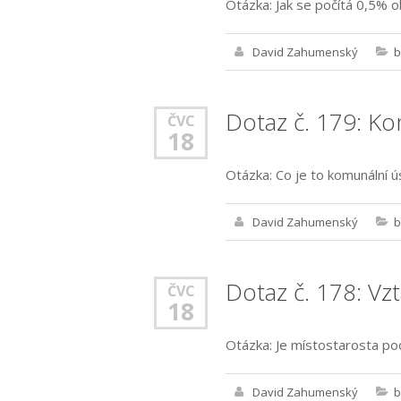
Otázka: Jak se počítá 0,5% 
David Zahumenský
b
Dotaz č. 179: Ko
ČVC
18
Otázka: Co je to komunální ú
David Zahumenský
b
Dotaz č. 178: Vz
ČVC
18
Otázka: Je místostarosta po
David Zahumenský
b