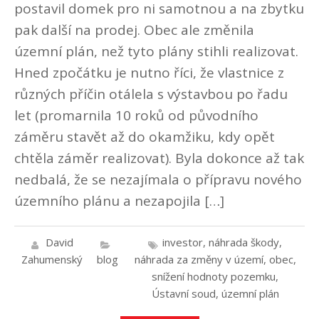
postavil domek pro ni samotnou a na zbytku
pak další na prodej. Obec ale změnila
územní plán, než tyto plány stihli realizovat.
Hned zpočátku je nutno říci, že vlastnice z
různých příčin otálela s výstavbou po řadu
let (promarnila 10 roků od původního
záměru stavět až do okamžiku, kdy opět
chtěla záměr realizovat). Byla dokonce až tak
nedbalá, že se nezajímala o přípravu nového
územního plánu a nezapojila […]
David
investor
,
náhrada škody
,
Zahumenský
blog
náhrada za změny v území
,
obec
,
snížení hodnoty pozemku
,
Ústavní soud
,
územní plán