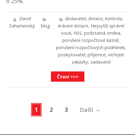
o 25%.
David
dodavatel
,
dotace
,
kontrola
,
Zahumenský
blog
krácení dotace
,
Nejvyšší správní
soud
,
NSS
,
podstatná změna
,
porušení rozpočtové kázně
,
porušení rozpočtových podmínek
,
poskytovatel
,
příjemce
,
veřejné
zakázky
,
zadavatel
Čtení >>>
1
2
3
Další
→