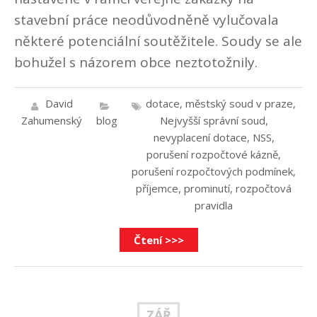
stavební práce neodůvodněně vylučovala
některé potenciální soutěžitele. Soudy se ale
bohužel s názorem obce neztotožnily.
David
dotace
,
městský soud v praze
,
Zahumenský
blog
Nejvyšší správní soud
,
nevyplacení dotace
,
NSS
,
porušení rozpočtové kázně
,
porušení rozpočtových podmínek
,
příjemce
,
prominutí
,
rozpočtová
pravidla
Čtení >>>
ZÁŘ