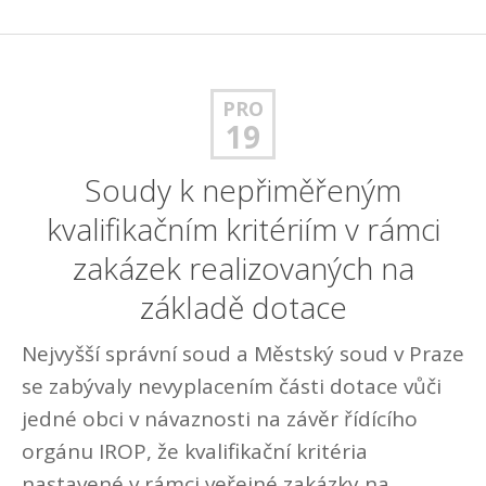
PRO
19
Soudy k nepřiměřeným
kvalifikačním kritériím v rámci
zakázek realizovaných na
základě dotace
Nejvyšší správní soud a Městský soud v Praze
se zabývaly nevyplacením části dotace vůči
jedné obci v návaznosti na závěr řídícího
orgánu IROP, že kvalifikační kritéria
nastavené v rámci veřejné zakázky na