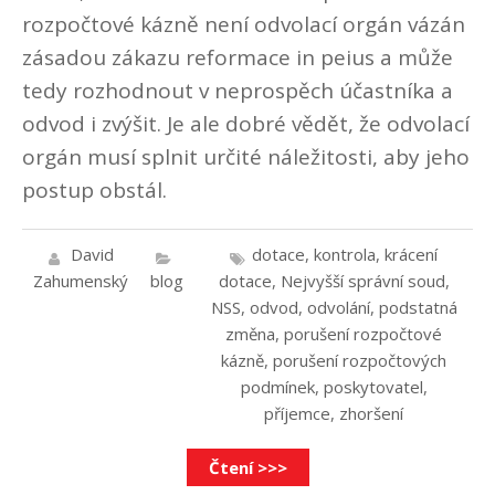
rozpočtové kázně není odvolací orgán vázán
zásadou zákazu reformace in peius a může
tedy rozhodnout v neprospěch účastníka a
odvod i zvýšit. Je ale dobré vědět, že odvolací
orgán musí splnit určité náležitosti, aby jeho
postup obstál.
David
dotace
,
kontrola
,
krácení
Zahumenský
blog
dotace
,
Nejvyšší správní soud
,
NSS
,
odvod
,
odvolání
,
podstatná
změna
,
porušení rozpočtové
kázně
,
porušení rozpočtových
podmínek
,
poskytovatel
,
příjemce
,
zhoršení
Čtení >>>