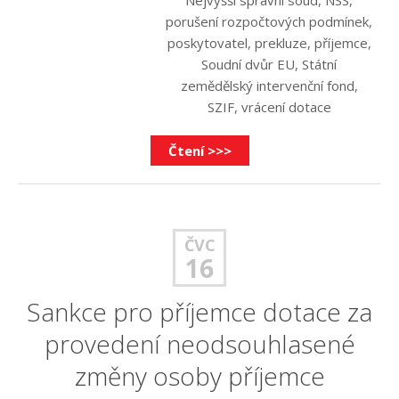
porušení rozpočtových podmínek
,
poskytovatel
,
prekluze
,
příjemce
,
Soudní dvůr EU
,
Státní
zemědělský intervenční fond
,
SZIF
,
vrácení dotace
Čtení >>>
ČVC
16
Sankce pro příjemce dotace za
provedení neodsouhlasené
změny osoby příjemce