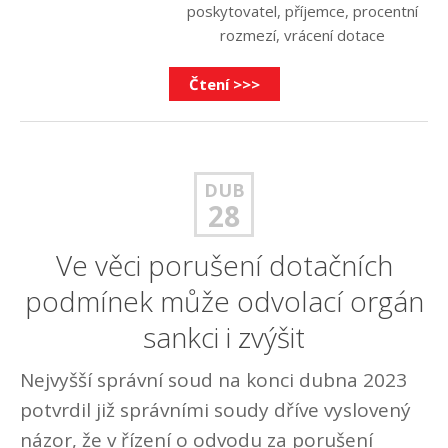
poskytovatel
,
příjemce
,
procentní
rozmezí
,
vrácení dotace
Čtení >>>
DUB
28
Ve věci porušení dotačních
podmínek může odvolací orgán
sankci i zvýšit
Nejvyšší správní soud na konci dubna 2023
potvrdil již správními soudy dříve vyslovený
názor, že v řízení o odvodu za porušení