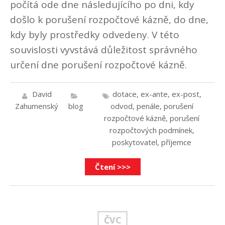
počítá ode dne následujícího po dni, kdy
došlo k porušení rozpočtové kázně, do dne,
kdy byly prostředky odvedeny. V této
souvislosti vyvstává důležitost správného
určení dne porušení rozpočtové kázně.
David
dotace
,
ex-ante
,
ex-post
,
Zahumenský
blog
odvod
,
penále
,
porušení
rozpočtové kázně
,
porušení
rozpočtových podmínek
,
poskytovatel
,
příjemce
Čtení >>>
ČVC