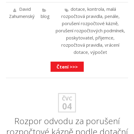
David
dotace
,
kontrola
,
malá
Zahumenský
blog
rozpočtová pravidla
,
penále
,
porušení rozpočtové kázně
,
porušení rozpočtových podmínek
,
poskytovatel
,
příjemce
,
rozpočtová pravidla
,
vrácení
dotace
,
výpočet
Čtení >>>
ČVC
04
Rozpor odvodu za porušení
rozpočtové kázně podle dotační