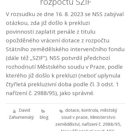
rozpočtu SZIF
V rozsudku ze dne 16. 8. 2023 se NSS zabýval
otázkou, zda již došlo k prekluzi
povinnosti zaplatit penále z titulu
opožděného vrácení dotace z rozpočtu
Státního zemědělského intervenčního fondu
(dále též „SZIF“). NSS potvrdil předchozí
rozhodnutí Městského soudu v Praze, podle
kterého již došlo k prekluzi (neboť uplynula
čtyřletá prekluzivní doba podle čl. 3 odst. 1
nařízení č. 2988/95), jako správné.
David
dotace
,
kontrola
,
městský
Zahumenský
blog
soud v praze
,
Ministerstvo
zemědělství
,
nařízení č. 2988/95
,
Nejvyšší správní soud
,
NSS
,