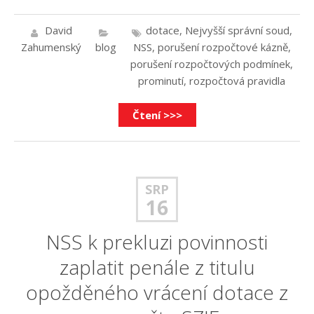
David
dotace
,
Nejvyšší správní soud
,
Zahumenský
blog
NSS
,
porušení rozpočtové kázně
,
porušení rozpočtových podmínek
,
prominutí
,
rozpočtová pravidla
Čtení >>>
SRP
16
NSS k prekluzi povinnosti
zaplatit penále z titulu
opožděného vrácení dotace z