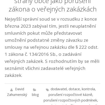
strany obce jako porušení
zákona o veřejných zakázkách
Nejvyšší správní soud se v rozsudku z konce
března 2023 zabýval tím, jestli neuplatnění
smluvních pokut může představovat
umožnění podstatné změny závazku ze
smlouvy na veřejnou zakázku dle § 222 odst.
1 zákona č. 134/2016 Sb., o zadávání
veřejných zakázek. S rozhodnutím by se měli
seznámit všichni zadavatelé veřejných
zakázek.
David
dodavatel
,
dotace
,
kontrola
,
Zahumenský
blog
porušení rozpočtové kázně
,
porušení rozpočtových podmínek
,