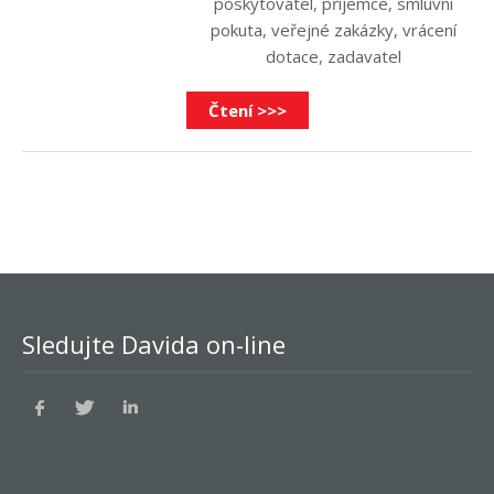
poskytovatel
,
příjemce
,
smluvní
pokuta
,
veřejné zakázky
,
vrácení
dotace
,
zadavatel
Čtení >>>
Sledujte Davida on-line