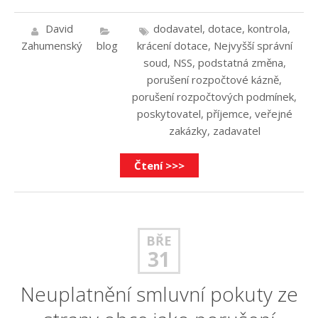
David
dodavatel
,
dotace
,
kontrola
,
Zahumenský
blog
krácení dotace
,
Nejvyšší správní
soud
,
NSS
,
podstatná změna
,
porušení rozpočtové kázně
,
porušení rozpočtových podmínek
,
poskytovatel
,
příjemce
,
veřejné
zakázky
,
zadavatel
Čtení >>>
BŘE
31
Neuplatnění smluvní pokuty ze