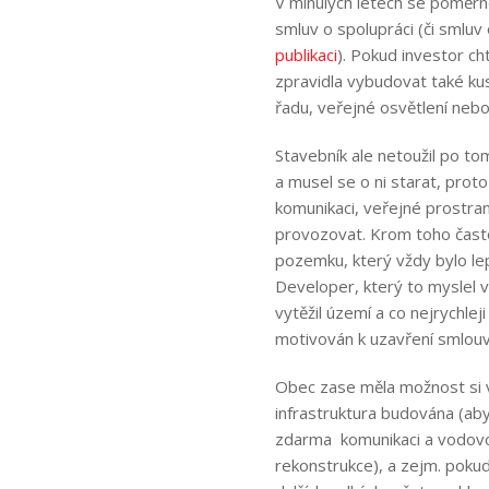
V minulých letech se poměrn
smluv o spolupráci (či smluv
publikaci
). Pokud investor c
zpravidla vybudovat také ku
řadu, veřejné osvětlení nebo
Stavebník ale netoužil po to
a musel se o ni starat, prot
komunikaci, veřejné prostra
provozovat. Krom toho čast
pozemku, který vždy bylo lepš
Developer, který to myslel v
vytěžil území a co nejrychlej
motivován k uzavření smlouvy
Obec zase měla možnost si 
infrastruktura budována (aby 
zdarma komunikaci a vodovod
rekonstrukce), a zejm. pokud