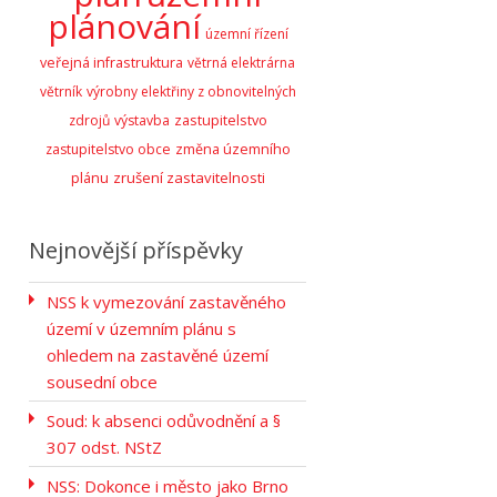
plánování
územní řízení
veřejná infrastruktura
větrná elektrárna
větrník
výrobny elektřiny z obnovitelných
zastupitelstvo
zdrojů
výstavba
zastupitelstvo obce
změna územního
zrušení zastavitelnosti
plánu
Nejnovější příspěvky
NSS k vymezování zastavěného
území v územním plánu s
ohledem na zastavěné území
sousední obce
Soud: k absenci odůvodnění a §
307 odst. NStZ
NSS: Dokonce i město jako Brno