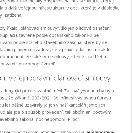
i sjednat také nějaký příspěvek na infrastrukturu, který jí
 o další veřejnou infrastrukturu v obci, která je v důsledku
y zatížena.
y říkalo „plánovací smlouvy“, šlo jen o lidové označení.
olupráci uzavřené podle občanského zákoníku. Se
uvami podle starého stavebního zákona, které by se
gulačním plánem na žádost, se v praxi setkal asi málokdo
řipomenout, že také tyto smlouvy, stejně jako třeba
mlouvami soukromoprávními).
on: veřejnoprávní plánovací smlouvy
a fungující praxi razantně mění. Za chvályhodnou by bylo
ost, že zákon č. 283/2021 Sb. přinesl výslovnou úpravu
du let běžně uzavíraly (a jen v naší kanceláři jsme jich
kud ale jde o způsob provedení, tak obcím ani poctivým
tavebního zákona moc nepomohli. Proč?
stavebního zákona: „
Plánovací smlouvou je
veřejnoprávní