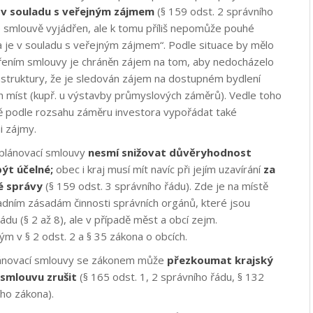
 v souladu s veřejným zájmem
(§ 159 odst. 2 správního
e smlouvě vyjádřen, ale k tomu příliš nepomůže pouhé
a je v souladu s veřejným zájmem“. Podle situace by mělo
vřením smlouvy je chráněn zájem na tom, aby nedocházelo
rastruktury, že je sledován zájem na dostupném bydlení
ch míst (kupř. u výstavby průmyslových záměrů). Vedle toho
ě podle rozsahu záměru investora vypořádat také
i zájmy.
 plánovací smlouvy
nesmí snižovat důvěryhodnost
být účelné;
obec i kraj musí mít navíc při jejím uzavírání
za
né správy
(§ 159 odst. 3 správního řádu). Zde je na místě
ladním zásadám činnosti správních orgánů, které jsou
du (§ 2 až 8), ale v případě měst a obcí zejm.
m v § 2 odst. 2 a § 35 zákona o obcích.
lánovací smlouvy se zákonem může
přezkoumat krajský
smlouvu zrušit
(§ 165 odst. 1, 2 správního řádu, § 132
ho zákona).