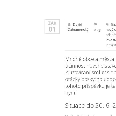
ZÁŘ
David
fin
01
Zahumenský
blog
nový 
příspě
invest
infras
Mnohé obce a města za
účinnost nového stave
k uzavírání smluv s d
otázky poskytnou odpo
tohoto příspěvku je t
nyní.
Situace do 30. 6. 