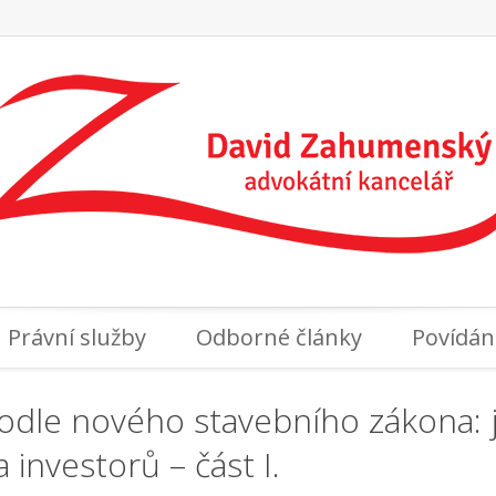
Právní služby
Odborné články
Povídán
odle nového stavebního zákona: ja
 investorů – část I.