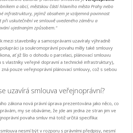
bníkem a obcí, městskou částí hlavního města Prahy nebo
né infrastruktury, jejímž obsahem je vzájemná povinnost
st při uskutečnění ve smlouvě uvedeného záměru a
ňování ujednaným způsobem.“
ak mezi stavebníky a samosprávami uzavíraly výhradně
polupráci (a soukromoprávní povahu měly také smlouvy
ona, ať již šlo o dohodu o parcelaci, plánovací smlouvu
 s vlastníky veřejné dopravní a technické infrastruktury),
n zná pouze veřejnoprávní plánovací smlouvy, což s sebou
 se uzavírá smlouva veřejnoprávní?
ního zákona nová právní úprava prezentována jako něco, co
rávám, my se obáváme, že jde ani jedna ze stran jim ve
ejnoprávní povaha smluv má totiž určitá specifika:
 smlouva nesmí být v rozporu s právními předpisy, nesmí