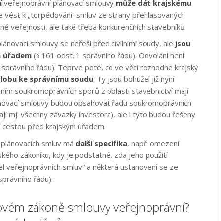
í
veřejnoprávní plánovací smlouvy
může dát krajskému
e vést k „torpédování“ smluv ze strany přehlasovaných
né veřejnosti, ale také třeba konkurenčních stavebníků.
lánovací smlouvy se neřeší před civilními soudy, ale
jsou
m úřadem
(§ 161 odst. 1 správního řádu). Odvolání není
1 správního řádu). Teprve poté, co ve věci rozhodne krajský
alobu ke správnímu soudu
. Ty jsou bohužel již nyní
ním soukromoprávních sporů z oblasti stavebnictví mají
ánovací smlouvy budou obsahovat řadu soukromoprávních
jí mj. všechny závazky investora), ale i tyto budou řešeny
 cestou před krajským úřadem.
 plánovacích smluv má
další specifika
, např. omezení
kého zákoníku, kdy je podstatné, zda jeho použití
el veřejnoprávních smluv“ a některá ustanovení se ze
správního řádu).
novém zákoně smlouvy veřejnoprávní?