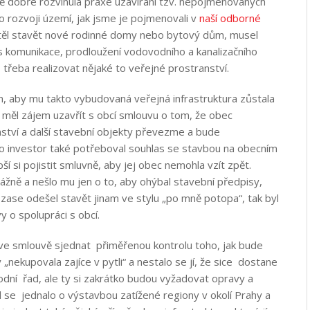
ě dobře rozvinula praxe uzavírání tzv. nepojmenovaných
 o rozvoji území, jak jsme je pojmenovali v
naší odborné
htěl stavět nové rodinné domy nebo bytový dům, musel
s komunikace, prodloužení vodovodního a kanalizačního
 třeba realizovat nějaké to veřejné prostranství.
m, aby mu takto vybudovaná veřejná infrastruktura zůstala
o měl zájem uzavřít s obcí smlouvu o tom, že obec
nství a další stavební objekty převezme a bude
o investor také potřeboval souhlas se stavbou na obecním
í si pojistit smluvně, aby jej obec nemohla vzít zpět.
ážně a nešlo mu jen o to, aby ohýbal stavební předpisy,
i zase odešel stavět jinam ve stylu „po mně potopa“, tak byl
 o spolupráci s obcí.
ve smlouvě sjednat přiměřenou kontrolu toho, jak bude
„nekupovala zajíce v pytli“ a nestalo se jí, že sice dostane
ní řad, ale ty si zakrátko budou vyžadovat opravy a
 se jednalo o výstavbou zatížené regiony v okolí Prahy a