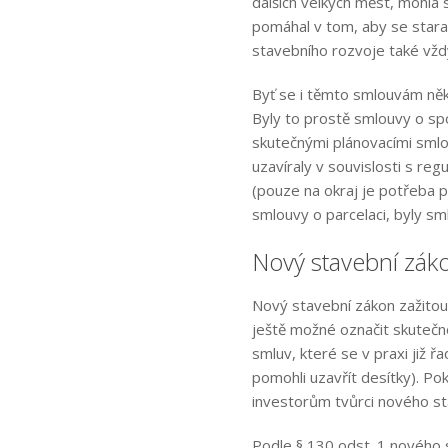
dalších velkých měst, mohla s
pomáhal v tom, aby se starala
stavebního rozvoje také vžd
Byť se i těmto smlouvám někd
Byly to prostě smlouvy o sp
skutečnými plánovacími smlo
uzavíraly v souvislosti s re
(pouze na okraj je potřeba p
smlouvy o parcelaci, byly s
Nový stavební zák
Nový stavební zákon zažitou 
ještě možné označit skutečn
smluv, které se v praxi již řa
pomohli uzavřít desítky). Po
investorům tvůrci nového s
Podle § 130 odst. 1 nového 