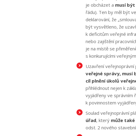
je obcházet a
musí být
řádu). Ten by měl být v
deklarování, že „smlouv
být vysvětleno, že uza
k deficitům veřejné inf
nebo zajištění pracovní
je na místě se přiměřen
s konkurujícími veřejným
Uzavření veřejnoprávní
veřejné správy, musí 
cíl plnění úkolů veřej
přihlédnout nejen k zák
vyjádřeny ve správním řá
k povinnostem vyjádřený
Soulad veřejnoprávní p
úřad
, který
může také 
odst. 2 nového stavební