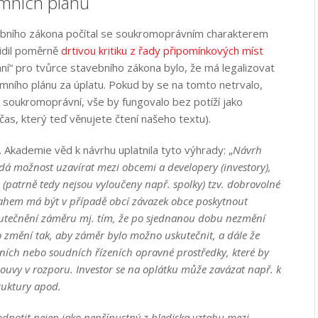
mních plánů
bního zákona počítal se soukromoprávním charakterem
lidil poměrně
drtivou kritiku z řady připomínkových míst
ání“ pro tvůrce stavebního zákona bylo, že má legalizovat
mního plánu za úplatu. Pokud by se na tomto netrvalo,
 soukromoprávní, vše by fungovalo bez potíží jako
čas, který teď věnujete čtení našeho textu).
. Akademie věd k návrhu uplatnila tyto výhrady: „
Návrh
á možnost uzavírat mezi obcemi a developery (investory),
(patrně tedy nejsou vyloučeny např. spolky) tzv. dobrovolné
sahem má být v případě obcí závazek obce poskytnout
kutečnění záměru mj. tím, že po sjednanou dobu nezmění
změní tak, aby záměr bylo možno uskutečnit, a dále že
vních nebo soudních řízeních opravné prostředky, které by
ouvy v rozporu. Investor se na oplátku může zavázat např. k
truktury apod.
dnotit nejen jako nepřípustný z hlediska vztahu mezi