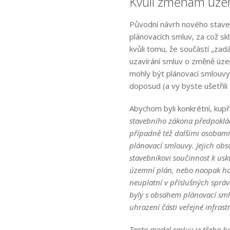
Kvůli změnám úze
Původní návrh nového stave
plánovacích smluv, za což sk
kvůli tomu, že součástí „zad
uzavírání smluv o změně úze
mohly být plánovací smlouvy
doposud (a vy byste ušetřili 
Abychom byli konkrétní, kupř
stavebního zákona předpoklád
případně též dalšími osobami 
plánovací smlouvy. Jejich ob
stavebníkovi součinnost k us
územní plán, nebo naopak ho 
neuplatní v příslušných sprá
byly s obsahem plánovací sml
uhrazení části veřejné infras
Tento model smluv je třeba ho