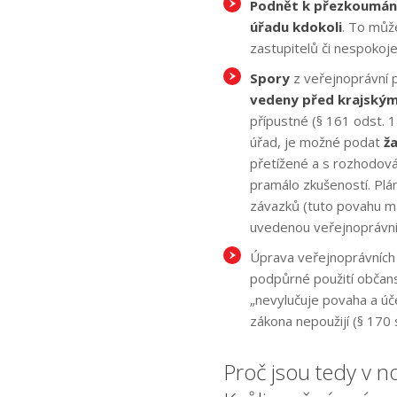
Podnět k přezkoumán
úřadu kdokoli
. To můž
zastupitelů či nespokoje
Spory
z veřejnoprávní p
vedeny před krajský
přípustné (§ 161 odst. 
úřad, je možné podat
ž
přetížené a s rozhodová
pramálo zkušeností. Pl
závazků (tuto povahu ma
uvedenou veřejnoprávní
Úprava veřejnoprávních
podpůrné použití občans
„nevylučuje povaha a úč
zákona nepoužijí (§ 170 
Proč jsou tedy v 