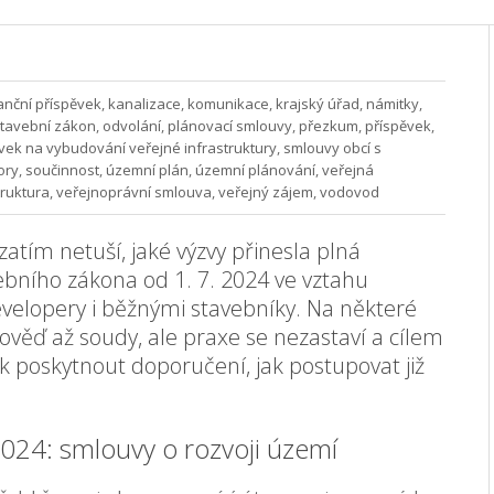
anční příspěvek
,
kanalizace
,
komunikace
,
krajský úřad
,
námitky
,
stavební zákon
,
odvolání
,
plánovací smlouvy
,
přezkum
,
příspěvek
,
vek na vybudování veřejné infrastruktury
,
smlouvy obcí s
ory
,
součinnost
,
územní plán
,
územní plánování
,
veřejná
truktura
,
veřejnoprávní smlouva
,
veřejný zájem
,
vodovod
tím netuší, jaké výzvy přinesla plná
bního zákona od 1. 7. 2024 ve vztahu
evelopery i běžnými stavebníky. Na některé
věď až soudy, ale praxe se nezastaví a cílem
ak poskytnout doporučení, jak postupovat již
2024: smlouvy o rozvoji území