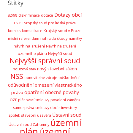
Štítky
Dotazy obcí
82/98
diskriminace
dotace
ESLP
Evropský soud pro lidská práva
komiks
Krajský soud v Praze
komunikace
náhrada škody
místní referendum
námitky
návrh na zrušení
Návrh na zrušení
územního plánu
Nejvyšší soud
Nejvyšší správní soud
nový stavební zákon
nouzový stav
NSS
odškodnění
obnovitelné zdroje
odůvodnění
omezení vlastnického
opatření obecné povahy
práva
OZE
plánovací smlouvy
povolení záměru
samospráva
smlouvy obcí s investory
Ústavní soud
stavební uzávěra
spolek
územní
Ústavní soud Zahumny
plán
územní