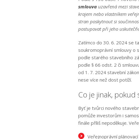
smlouva
uzavřená mezi stave
krajem nebo vlastníkem veřej
stran poskytnout si součinno
postupovat při jeho uskuteč
Zatímco do 30. 6. 2024 se t
soukromoprávní smlouvy o s
podle starého stavebního zák
podle § 66 odst. 2 či smlouvu
od 1. 7. 2024 stavební záko
nese více než dost potíží.
Co je jinak, pokud
Byť je tvůrci nového staveb
pomůže investorům i samosp
finále příliš nepoděkuje. Veř
Veřejnoprávní plánovací