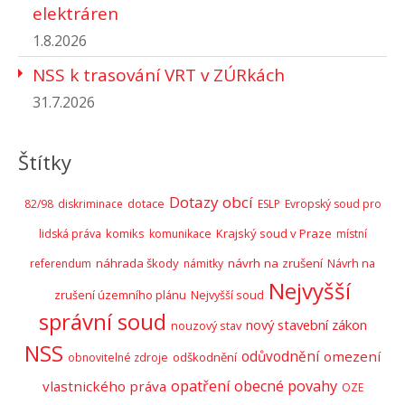
elektráren
1.8.2026
NSS k trasování VRT v ZÚRkách
31.7.2026
Štítky
Dotazy obcí
82/98
diskriminace
dotace
ESLP
Evropský soud pro
komiks
Krajský soud v Praze
lidská práva
komunikace
místní
náhrada škody
návrh na zrušení
Návrh na
referendum
námitky
Nejvyšší
zrušení územního plánu
Nejvyšší soud
správní soud
nový stavební zákon
nouzový stav
NSS
odůvodnění
omezení
odškodnění
obnovitelné zdroje
opatření obecné povahy
vlastnického práva
OZE