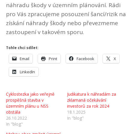
náhradu škody v územním plánování. Rádi
pro Vás zpracujeme posouzení šancí/rizik na
získání náhrady škody nebo převezmeme
zastoupení v takovém sporu.
Tohle chci sdílet:
Email
Print
Facebook
X
LinkedIn
Cyklostezka jako veřejně
Judikatura k náhradám za
prospěšná stavba v
zklamaná očekávání
územním plánu u NSS
investorů za rok 2024
obstála
18.1.2025
26.10.2022
In "blog"
In "blog"