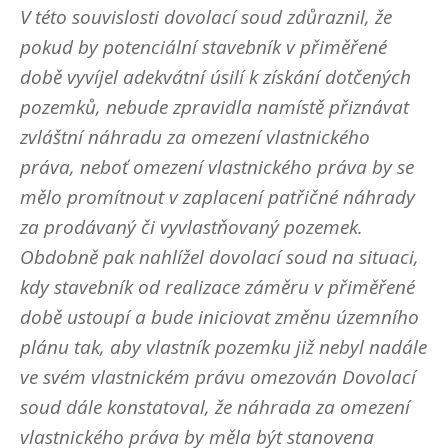
V této souvislosti dovolací soud zdůraznil, že
pokud by potenciální stavebník v přiměřené
době vyvíjel adekvátní úsilí k získání dotčených
pozemků, nebude zpravidla namístě přiznávat
zvláštní náhradu za omezení vlastnického
práva, neboť omezení vlastnického práva by se
mělo promítnout v zaplacení patřičné náhrady
za prodávaný či vyvlastňovaný pozemek.
Obdobně pak nahlížel dovolací soud na situaci,
kdy stavebník od realizace záměru v přiměřené
době ustoupí a bude iniciovat změnu územního
plánu tak, aby vlastník pozemku již nebyl nadále
ve svém vlastnickém právu omezován Dovolací
soud dále konstatoval, že náhrada za omezení
vlastnického práva by měla být stanovena