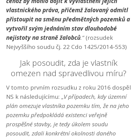
čehož by mohlo dojít k vyvlastnění jejich
vlastnického práva, přičemž žalovaný odmítl
přistoupit na směnu předmětných pozemků a
vytvořil svým jednáním stav dlouhodobé
nejistoty na straně žalobců
.“
(rozsudek
Nejvyššího soudu čj. 22 Cdo 1425/2014-553)
Jak posoudit, zda je vlastník
omezen nad spravedlivou míru?
V tomto prvním rozsudku z roku 2016 dospěl
NS k následujícímu: „
V případech, kdy územní
plán omezuje vlastníka pozemku tím, že na jeho
pozemku předpokládá existenci veřejně
prospěšné stavby, je tedy úkolem soudu
posoudit, zdali konkrétní okolnosti daného