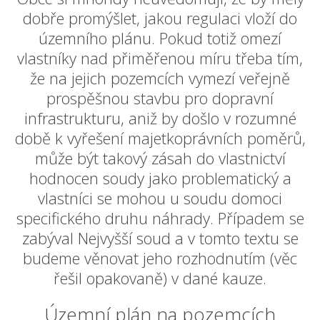
dobře promýšlet, jakou regulaci vloží do
územního plánu. Pokud totiž omezí
vlastníky nad přiměřenou míru třeba tím,
že na jejich pozemcích vymezí veřejně
prospěšnou stavbu pro dopravní
infrastrukturu, aniž by došlo v rozumné
době k vyřešení majetkoprávních poměrů,
může být takový zásah do vlastnictví
hodnocen soudy jako problematický a
vlastníci se mohou u soudu domoci
specifického druhu náhrady. Případem se
zabýval
Nejvyšší soud
a v tomto textu se
budeme věnovat jeho rozhodnutím (věc
řešil opakovaně) v dané kauze.
Územní plán na pozemcích