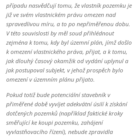
případu nasvědčují tomu, že vlastník pozemku je
již ve svém vlastnickém právu omezen nad
spravedlivou míru, a to po nepřiměřenou dobu.
V této souvislosti by měl soud přihlédnout
zejména k tomu, kdy byl územní plán, jímž došlo
k omezení vlastnického práva, přijat, a k tomu,
jak dlouhý časový okamžik od vydání uplynul a
jak postupoval subjekt, v jehož prospěch bylo
omezení v územním plánu přijato.
Pokud totiž bude potenciální stavebník v
přiměřené době vyvíjet adekvátní úsilí k získání
dotčených pozemků (například faktické kroky
směřující ke koupi pozemku, zahájení
vyvlastňovacího řízení), nebude zpravidla