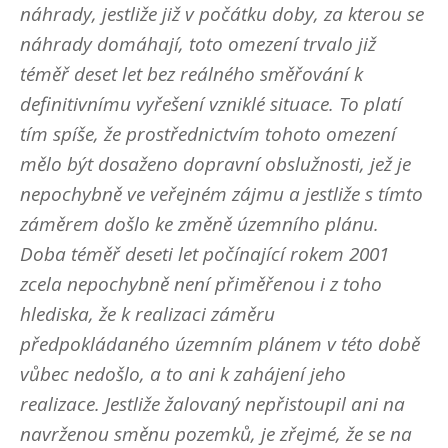
náhrady, jestliže již v počátku doby, za kterou se
náhrady domáhají, toto omezení trvalo již
téměř deset let bez reálného směřování k
definitivnímu vyřešení vzniklé situace. To platí
tím spíše, že prostřednictvím tohoto omezení
mělo být dosaženo dopravní obslužnosti, jež je
nepochybně ve veřejném zájmu a jestliže s tímto
záměrem došlo ke změně územního plánu.
Doba téměř deseti let počínající rokem 2001
zcela nepochybně není přiměřenou i z toho
hlediska, že k realizaci záměru
předpokládaného územním plánem v této době
vůbec nedošlo, a to ani k zahájení jeho
realizace. Jestliže žalovaný nepřistoupil ani na
navrženou směnu pozemků, je zřejmé, že se na