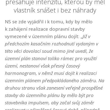
přesahuje intenzitu, kterou by měl
vlastník snášet i bez náhrady
NS se zde vyjádřil i k tomu, kdy by mělo
k zahájení realizace dopravní stavby
vymezené v územním plánu dojít: „
Již v
předchozím kasačním rozhodnutí vydaným v
této věci dovolací soud mimo jiné uvedl, že
územní plán stanoví toliko rámec pro využití
území, nestanoví však přesný časový
harmonogram, v němž musí dojít k realizaci
územním plánem předpokládaného záměru. Na
druhou stranu však zanesení veřejně prospěšné
stavby do územního plánu by mělo být pro
stavebníka impulsem, aby začal svůj záměr
realizovat v přiměřené časové době, případně