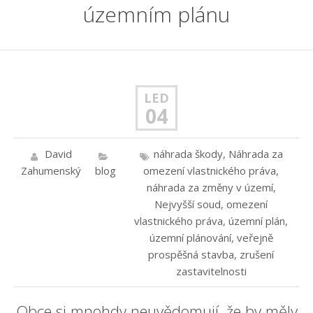
územním plánu
LED
04
David
náhrada škody
,
Náhrada za
Zahumenský
blog
omezení vlastnického práva
,
náhrada za změny v území
,
Nejvyšší soud
,
omezení
vlastnického práva
,
územní plán
,
územní plánování
,
veřejně
prospěšná stavba
,
zrušení
zastavitelnosti
Obce si mnohdy neuvědomují, že by měly