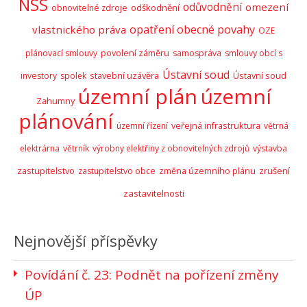
NSS
odůvodnění
omezení
odškodnění
obnovitelné zdroje
opatření obecné povahy
vlastnického práva
OZE
plánovací smlouvy
povolení záměru
samospráva
smlouvy obcí s
Ústavní soud
stavební uzávěra
Ústavní soud
investory
spolek
územní plán
územní
Zahumny
plánování
územní řízení
veřejná infrastruktura
větrná
elektrárna
větrník
výrobny elektřiny z obnovitelných zdrojů
výstavba
zastupitelstvo
zrušení
zastupitelstvo obce
změna územního plánu
zastavitelnosti
Nejnovější příspěvky
Povídání č. 23: Podnět na pořízení změny
ÚP