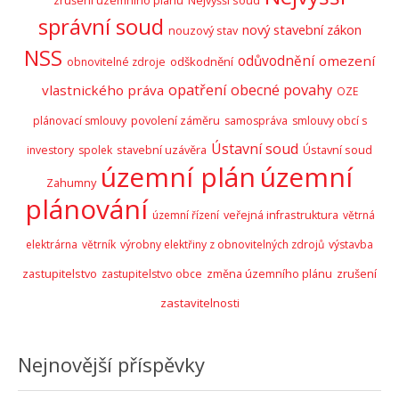
správní soud
nový stavební zákon
nouzový stav
NSS
odůvodnění
omezení
odškodnění
obnovitelné zdroje
opatření obecné povahy
vlastnického práva
OZE
plánovací smlouvy
povolení záměru
samospráva
smlouvy obcí s
Ústavní soud
stavební uzávěra
Ústavní soud
investory
spolek
územní plán
územní
Zahumny
plánování
územní řízení
veřejná infrastruktura
větrná
elektrárna
větrník
výrobny elektřiny z obnovitelných zdrojů
výstavba
zastupitelstvo
zrušení
zastupitelstvo obce
změna územního plánu
zastavitelnosti
Nejnovější příspěvky