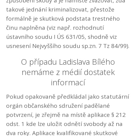
způsobení škody a je namístě zvažovat, zda
takové jednání kriminalizovat, přestože
formálně je skutková podstata trestného
činu naplněna (viz např. rozhodnutí
ústavního soudu I ÚS 631/05, shodně viz
usnesení Nejvyššího soudu sp.zn. 7 Tz 84/99).
O případu Ladislava Bílého
nemáme z médií dostatek
informací
Pokud opakovaně předkládal jako statutární
orgán občanského sdružení padělané
potvrzení, je zřejmě na místě aplikace § 212
odst. 1 kde lze uložit odnětí svobody až na
dva roky. Aplikace kvalifikované skutkové