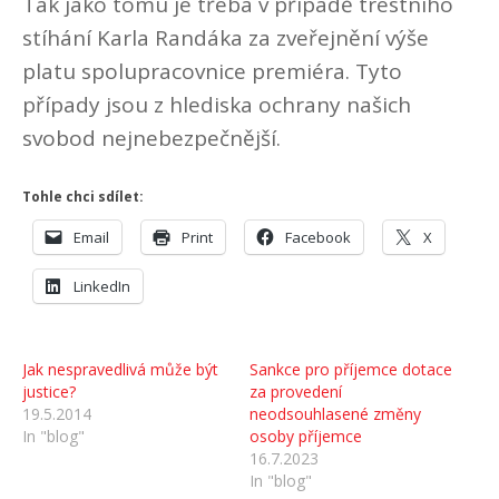
Tak jako tomu je třeba v případě trestního
stíhání Karla Randáka za zveřejnění výše
platu spolupracovnice premiéra. Tyto
případy jsou z hlediska ochrany našich
svobod nejnebezpečnější.
Tohle chci sdílet:
Email
Print
Facebook
X
LinkedIn
Jak nespravedlivá může být
Sankce pro příjemce dotace
justice?
za provedení
19.5.2014
neodsouhlasené změny
In "blog"
osoby příjemce
16.7.2023
In "blog"