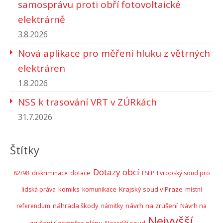
samosprávu proti obří fotovoltaické
elektrárně
3.8.2026
Nová aplikace pro měření hluku z větrných
elektráren
1.8.2026
NSS k trasování VRT v ZÚRkách
31.7.2026
Štítky
Dotazy obcí
82/98
diskriminace
dotace
ESLP
Evropský soud pro
komiks
Krajský soud v Praze
lidská práva
komunikace
místní
náhrada škody
návrh na zrušení
Návrh na
referendum
námitky
Nejvyšší
zrušení územního plánu
Nejvyšší soud