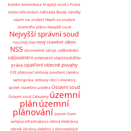
komiks
Krajský soud v Praze
komunikace
náhrada škody
místní referendum
námitky
návrh na zrušení
Návrh na zrušení
územního plánu
Nejvyšší soud
Nejvyšší správní soud
nový stavební zákon
nouzový stav
NSS
odškodnění
obnovitelné zdroje
odůvodnění
omezení vlastnického
opatření obecné povahy
práva
OZE
plánovací smlouvy
povolení záměru
samospráva
smlouvy obcí s investory
Ústavní soud
stavební uzávěra
spolek
územní
Ústavní soud Zahumny
plán
územní
plánování
územní řízení
veřejná infrastruktura
větrná elektrárna
větrník
výrobny elektřiny z obnovitelných