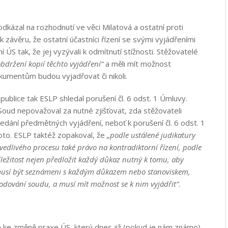
kázal na rozhodnutí ve věci Milatová a ostatní proti
 závěru, že ostatní účastníci řízení se svými vyjádřeními
í ÚS tak, že jej vyzývali k odmítnutí stížnosti. Stěžovatelé
bdržení kopií těchto vyjádření“
a měli mít možnost
kumentům budou vyjadřovat či nikoli.
publice tak ESLP shledal porušení čl. 6 odst. 1 Úmluvy.
 Soud nepovažoval za nutné zjišťovat, zda stěžovateli
edání předmětných vyjádření, neboť k porušení čl. 6 odst. 1
oto. ESLP taktéž zopakoval, že
„podle ustálené judikatury
edlivého procesu také právo na kontradiktorní řízení, podle
íležitost nejen předložit každý důkaz nutný k tomu, aby
é musí být seznámeni s každým důkazem nebo stanoviskem,
zhodování soudu, a musí mít možnost se k nim vyjádřit“
.
 ke změně praxe ÚS, který dnes již (pokud je nám známo)