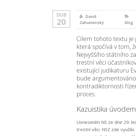
DUB
David
20
Zahumenský
blog
Cílem tohoto textu je
která spočívá v tom, 
Nejvyššího státního z
trestní věci účastníko
existující judikaturu 
bude argumentováno, 
kontradiktornosti říze
proces.
Kazuistika úvodem
Usnesením NS ze dne 29. led
trestní věci. NSZ zde využilo