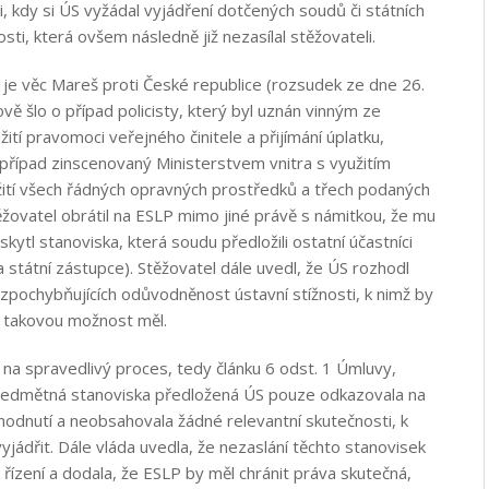
, kdy si ÚS vyžádal vyjádření dotčených soudů či státních
osti, která ovšem následně již nezasílal stěžovateli.
m je věc Mareš proti České republice (rozsudek ze dne 26.
vě šlo o případ policisty, který byl uznán vinným ze
ití pravomoci veřejného činitele a přijímání úplatku,
o případ zinscenovaný Ministerstvem vnitra s využitím
ití všech řádných opravných prostředků a třech podaných
ěžovatel obrátil na ESLP mimo jiné právě s námitkou, že mu
ytl stanoviska, která soudu předložili ostatní účastníci
a státní zástupce). Stěžovatel dále uvedl, že ÚS rozhodl
zpochybňujících odůvodněnost ústavní stížnosti, k nimž by
y takovou možnost měl.
na spravedlivý proces, tedy článku 6 odst. 1 Úmluvy,
předmětná stanoviska předložená ÚS pouze odkazovala na
dnutí a neobsahovala žádné relevantní skutečnosti, k
yjádřit. Dále vláda uvedla, že nezaslání těchto stanovisek
 řízení a dodala, že ESLP by měl chránit práva skutečná,