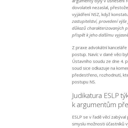
argumenty byly v usnesení N
dovolateli nezaslal, přestož
vyjádření NSZ, když konstat
zastupitelství, provedení výš
důkazů charakterizovaných p
přispět k jeho dalšímu vyjasně
Z praxe advokátní kanceláře
postup. Navíc v dané věci by
Ústavního soudu ze dne 4. pr
soud sice odkazuje na koment
předestřeno, rozhodnutí, kte
postupu NS.
Judikatura ESLP týk
k argumentům pře
ESLP se v řadě věcí zabýval 
smyslu možnosti účastníků 