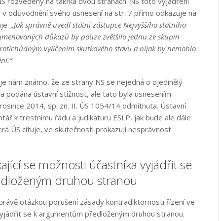
S rozvedeny na takřka dvou stranách. NS toto vyjádření
e v odůvodnění svého usnesení na str. 7 přímo odkazuje na
uje:
„Jak správně uvedl státní zástupce Nejvyššího státního
e jmenovaných důkazů by pouze zvětšilo jednu ze skupin
rotichůdným vylíčením skutkového stavu a nijak by nemohlo
ní.“
 je nám známo, že ze strany NS se nejedná o ojedinělý
la podána ústavní stížnost, ale tato byla usnesením
osince 2014, sp. zn. II. ÚS 1054/14 odmítnuta. Ústavní
ář k trestnímu řádu a judikaturu ESLP, jak bude ale dále
rá ÚS cituje, ve skutečnosti prokazují nesprávnost
ající se možnosti účastníka vyjádřit se
dloženým druhou stranou
právě otázkou porušení zásady kontradiktornosti řízení ve
vyjádřit se k argumentům předloženým druhou stranou.