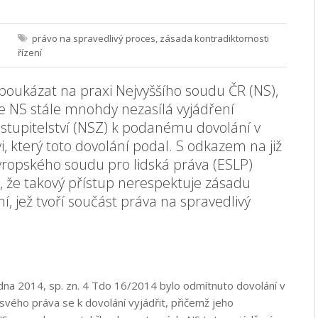
právo na spravedlivý proces
,
zásada kontradiktornosti
řízení
 poukázat na praxi Nejvyššího soudu ČR (NS),
že NS stále mnohdy nezasílá vyjádření
astupitelství (NSZ) k podanému dovolání v
vi, který toto dovolání podal. S odkazem na již
Evropského soudu pro lidská práva (ESLP)
že takový přístup nerespektuje zásadu
ní, jež tvoří součást práva na spravedlivý
na 2014, sp. zn. 4 Tdo 16/2014 bylo odmítnuto dovolání v
 svého práva se k dovolání vyjádřit, přičemž jeho