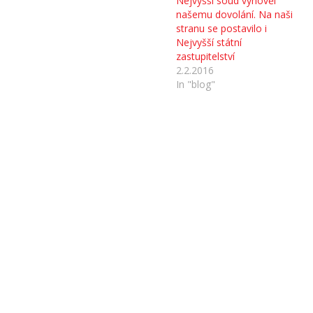
Nejvyšší soud vyhověl
našemu dovolání. Na naši
stranu se postavilo i
Nejvyšší státní
zastupitelství
2.2.2016
In "blog"