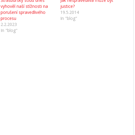
Štrasburský soud dnes
Jak nespravedlivá může být
vyhověl naší stížnosti na
justice?
porušení spravedlivého
19.5.2014
procesu
In "blog"
2.2.2023
In "blog"