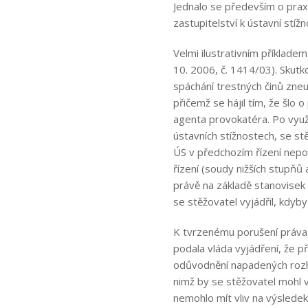
Jednalo se především o praxi
zastupitelství k ústavní stížn
Velmi ilustrativním příklade
10. 2006, č. 1414/03). Skutko
spáchání trestných činů zneuž
přičemž se hájil tím, že šlo 
agenta provokatéra. Po využ
ústavních stížnostech, se st
ÚS v předchozím řízení neposk
řízení (soudy nižších stupňů 
právě na základě stanovisek 
se stěžovatel vyjádřil, kdyb
K tvrzenému porušení práva 
podala vláda vyjádření, že 
odůvodnění napadených rozho
nimž by se stěžovatel mohl v
nemohlo mít vliv na výsledek