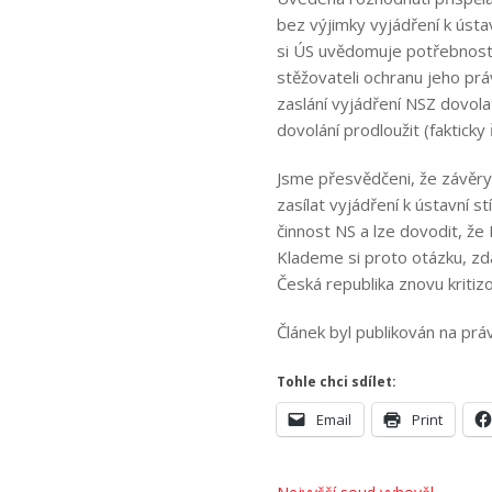
bez výjimky vyjádření k ústav
si ÚS uvědomuje potřebnost
stěžovateli ochranu jeho prá
zaslání vyjádření NSZ dovola
dovolání prodloužit (fakticky 
Jsme přesvědčeni, že závěry v
zasílat vyjádření k ústavní s
činnost NS a lze dovodit, že
Klademe si proto otázku, zd
Česká republika znovu kritiz
Článek byl publikován na pr
Tohle chci sdílet:
Email
Print