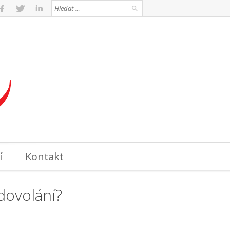
í
Kontakt
 dovolání?