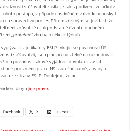
ní stížnosti stěžovateli zasílá. Je tak s podivem, že ačkoliv
 tohoto postupu, v případě nastíněném v úvodu neposkytl
va na spravedlivý proces Přitom zřejmým se jeví fakt, že
teli není způsobilé nijak podstatně řízení o podaném
řízení
„protáhne“
zhruba o několik týdnů).
yplývající z judikatury ESLP týkající se povinnosti ÚS
tížnosti stěžovateli, jsou plně přenositelné na rozhodovací
 NS má povinnost takové vyjádření dovolateli zaslat.
a bude pro změnu praxe NS skutečně nutné, aby byla
ována ze strany ESLP. Doufejme, že ne.
ávnickém blogu
Jiné právo
.
Facebook
X
LinkedIn