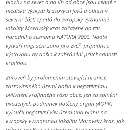
plochy na sever a na jih od obce jsou cenné z
hlediska výskytu krasových jevů a oblast v
severní části spadá do evropsky významné
lokality Moravský kras zařazené do tzv
národního seznamu NATURA 2000. Nadto
vytváří migrační zónu pro zvěř; případnou
výstavbou by došlo k zabránění průchodnosti
krajinou.
Zároveň by prolomením stávající hranice
zastavitelného území došlo k negativnímu
ovlivnění krajinného rázu obce. Jen za splnění
uvedených podmínek dotčený orgán (AOPK)
vyloučil negativní vliv územního plánu na
evropsky významnou lokalitu Moravský kras. Jak
přitom vyplývá z judikatury, je povinností