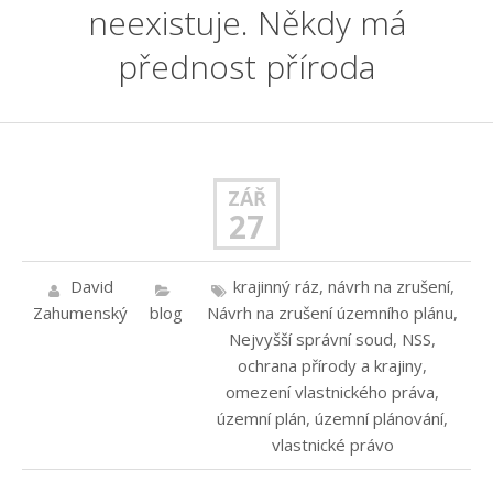
neexistuje. Někdy má
přednost příroda
ZÁŘ
27
David
krajinný ráz
,
návrh na zrušení
,
Zahumenský
blog
Návrh na zrušení územního plánu
,
Nejvyšší správní soud
,
NSS
,
ochrana přírody a krajiny
,
omezení vlastnického práva
,
územní plán
,
územní plánování
,
vlastnické právo