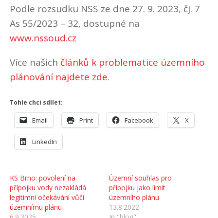
Podle rozsudku NSS ze dne 27. 9. 2023, čj. 7
As 55/2023 – 32, dostupné na
www.nssoud.cz
Více našich
článků k problematice územního
plánování najdete zde
.
Tohle chci sdílet:
Email
Print
Facebook
X
LinkedIn
KS Brno: povolení na
Územní souhlas pro
přípojku vody nezakládá
přípojku jako limit
legitimní očekávání vůči
územního plánu
územnímu plánu
13.8.2022
6.9.2025
In "blog"