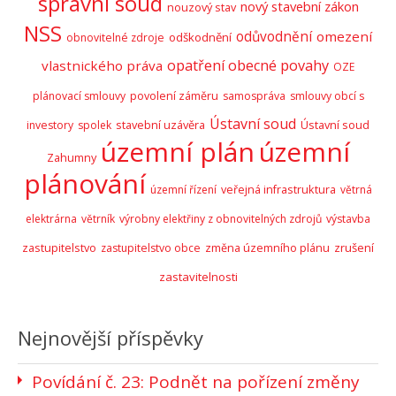
správní soud
nový stavební zákon
nouzový stav
NSS
odůvodnění
omezení
odškodnění
obnovitelné zdroje
opatření obecné povahy
vlastnického práva
OZE
plánovací smlouvy
povolení záměru
samospráva
smlouvy obcí s
Ústavní soud
stavební uzávěra
Ústavní soud
investory
spolek
územní plán
územní
Zahumny
plánování
územní řízení
veřejná infrastruktura
větrná
elektrárna
větrník
výrobny elektřiny z obnovitelných zdrojů
výstavba
zastupitelstvo
zrušení
zastupitelstvo obce
změna územního plánu
zastavitelnosti
Nejnovější příspěvky
Povídání č. 23: Podnět na pořízení změny