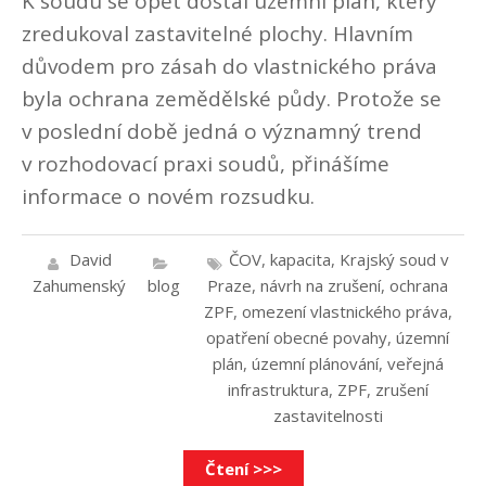
K soudu se opět dostal územní plán, který
zredukoval zastavitelné plochy. Hlavním
důvodem pro zásah do vlastnického práva
byla ochrana zemědělské půdy. Protože se
v poslední době jedná o významný trend
v rozhodovací praxi soudů, přinášíme
informace o novém rozsudku.
David
ČOV
,
kapacita
,
Krajský soud v
Zahumenský
blog
Praze
,
návrh na zrušení
,
ochrana
ZPF
,
omezení vlastnického práva
,
opatření obecné povahy
,
územní
plán
,
územní plánování
,
veřejná
infrastruktura
,
ZPF
,
zrušení
zastavitelnosti
Čtení >>>