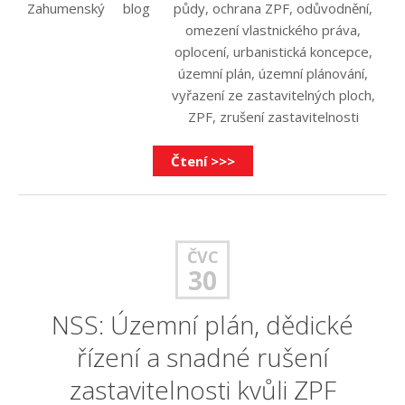
Zahumenský
blog
půdy
,
ochrana ZPF
,
odůvodnění
,
omezení vlastnického práva
,
oplocení
,
urbanistická koncepce
,
územní plán
,
územní plánování
,
vyřazení ze zastavitelných ploch
,
ZPF
,
zrušení zastavitelnosti
Čtení >>>
ČVC
30
NSS: Územní plán, dědické
řízení a snadné rušení
zastavitelnosti kvůli ZPF