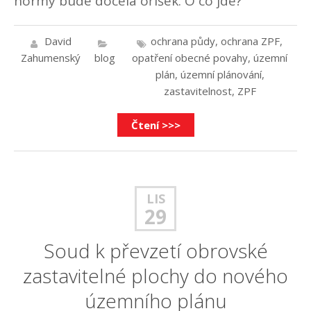
normy bude docela oříšek. O co jde?
David
ochrana půdy
,
ochrana ZPF
,
Zahumenský
blog
opatření obecné povahy
,
územní
plán
,
územní plánování
,
zastavitelnost
,
ZPF
Čtení >>>
LIS
29
Soud k převzetí obrovské
zastavitelné plochy do nového
územního plánu