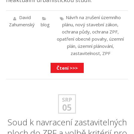
David
Návrh na zrušení územního
Zahumenský
blog
plánu
,
nový stavební zákon
,
ochrana půdy
,
ochrana ZPF
,
opatření obecné povahy
,
územní
plán
,
územní plánování
,
zastavitelnost
,
ZPF
Čtení >>>
SRP
05
Soud k navracení zastavitelných
ploch do ZPF a volbě kritérií pro