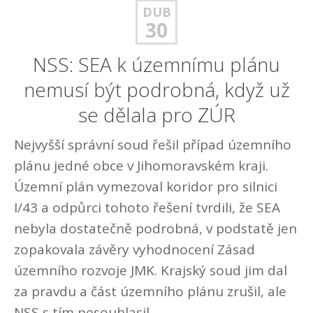
DUB
30
NSS: SEA k územnímu plánu
nemusí být podrobná, když už
se dělala pro ZÚR
Nejvyšší správní soud řešil případ územního
plánu jedné obce v Jihomoravském kraji.
Územní plán vymezoval koridor pro silnici
I/43 a odpůrci tohoto řešení tvrdili, že SEA
nebyla dostatečně podrobná, v podstatě jen
zopakovala závěry vyhodnocení Zásad
územního rozvoje JMK. Krajský soud jim dal
za pravdu a část územního plánu zrušil, ale
NSS s tím nesouhlasil.