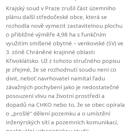
Krajský soud v Praze zrušil část územního
plánu další středočeské obce, která se
rozhodla nově vymezit zastavitelnou plochu
o přibližné výměře 4,98 ha s funkčním
využitím smíšené obytné – venkovské (SV) ve
3. zóně Chráněné krajinné oblasti
Křivoklátsko. Už z tohoto stručného popisu
je zřejmé, že se rozhodnutí soudu není co
divit, neboť navrhovatel namítal řadu
závažných pochybení jako je nedostatečné
posouzení vlivu na životní prostředí a
dopadů na CHKO nebo to, že se obec opírala
o „prošlé“ dělení pozemku a o umístění
inženýrských sítí a pozemních komunikací,
neaktuální urbanistickou studii.