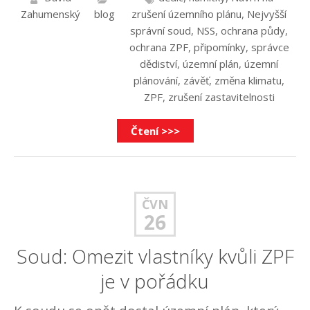
Zahumenský
blog
zrušení územního plánu
,
Nejvyšší
správní soud
,
NSS
,
ochrana půdy
,
ochrana ZPF
,
připomínky
,
správce
dědiství
,
územní plán
,
územní
plánování
,
závěť
,
změna klimatu
,
ZPF
,
zrušení zastavitelnosti
Čtení >>>
ČVN
26
Soud: Omezit vlastníky kvůli ZPF
je v pořádku