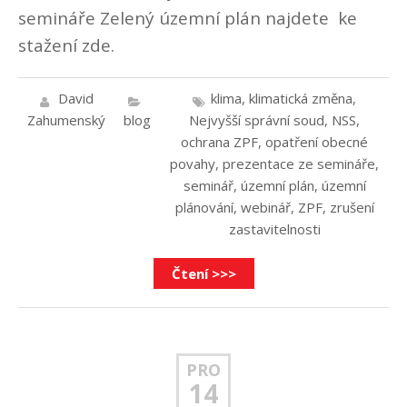
semináře Zelený územní plán najdete ke
stažení zde.
David
klima
,
klimatická změna
,
Zahumenský
blog
Nejvyšší správní soud
,
NSS
,
ochrana ZPF
,
opatření obecné
povahy
,
prezentace ze semináře
,
seminář
,
územní plán
,
územní
plánování
,
webinář
,
ZPF
,
zrušení
zastavitelnosti
Čtení >>>
PRO
14