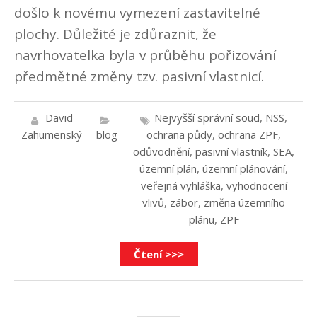
došlo k novému vymezení zastavitelné
plochy. Důležité je zdůraznit, že
navrhovatelka byla v průběhu pořizování
předmětné změny tzv. pasivní vlastnicí.
David
Nejvyšší správní soud
,
NSS
,
Zahumenský
blog
ochrana půdy
,
ochrana ZPF
,
odůvodnění
,
pasivní vlastník
,
SEA
,
územní plán
,
územní plánování
,
veřejná vyhláška
,
vyhodnocení
vlivů
,
zábor
,
změna územního
plánu
,
ZPF
Čtení >>>