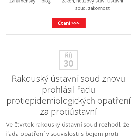
Zahumenský
blog
zákon
,
nouzový stav
,
Ústavní
soud
,
zákonnost
Čtení >>>
ŘÍJ
30
Rakouský ústavní soud znovu
prohlásil řadu
protiepidemiologických opatření
za protiústavní
Ve čtvrtek rakouský ústavní soud rozhodl, že
řada opatření v souvislosti s bojem proti