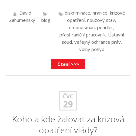
David
diskriminace
,
hranice
,
krizové
Zahumenský
blog
opatření
,
nouzový stav
,
ombudsman
,
pendler
,
přeshraniční pracovník
,
Ústavní
soud
,
veřejný ochránce práv
,
volný pohyb
Čtení >>>
ČVC
29
Koho a kde žalovat za krizová
opatření vlády?