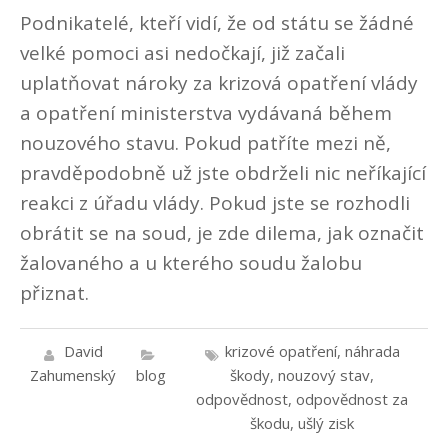
Podnikatelé, kteří vidí, že od státu se žádné
velké pomoci asi nedočkají, již začali
uplatňovat nároky za krizová opatření vlády
a opatření ministerstva vydávaná během
nouzového stavu. Pokud patříte mezi ně,
pravděpodobně už jste obdrželi nic neříkající
reakci z úřadu vlády. Pokud jste se rozhodli
obrátit se na soud, je zde dilema, jak označit
žalovaného a u kterého soudu žalobu
přiznat.
David
krizové opatření
,
náhrada
Zahumenský
blog
škody
,
nouzový stav
,
odpovědnost
,
odpovědnost za
škodu
,
ušlý zisk