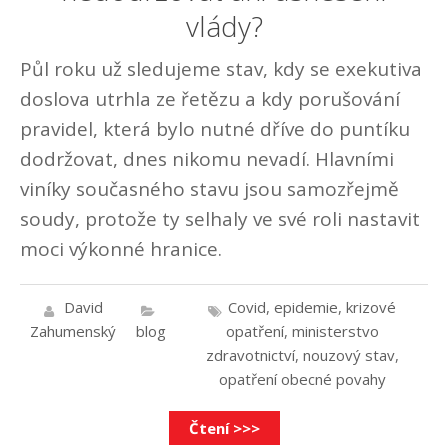
vlády?
Půl roku už sledujeme stav, kdy se exekutiva
doslova utrhla ze řetězu a kdy porušování
pravidel, která bylo nutné dříve do puntíku
dodržovat, dnes nikomu nevadí. Hlavními
viníky současného stavu jsou samozřejmě
soudy, protože ty selhaly ve své roli nastavit
moci výkonné hranice.
David
Covid
,
epidemie
,
krizové
Zahumenský
blog
opatření
,
ministerstvo
zdravotnictví
,
nouzový stav
,
opatření obecné povahy
Čtení >>>