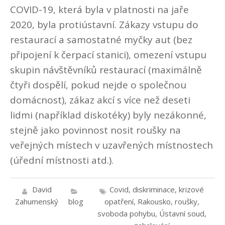
COVID-19, která byla v platnosti na jaře
2020, byla protiústavní. Zákazy vstupu do
restaurací a samostatné myčky aut (bez
připojení k čerpací stanici), omezení vstupu
skupin návštěvníků restaurací (maximálně
čtyři dospělí, pokud nejde o společnou
domácnost), zákaz akcí s více než deseti
lidmi (například diskotéky) byly nezákonné,
stejně jako povinnost nosit roušky ​​na
veřejných místech v uzavřených místnostech
(úřední místnosti atd.).
David
Covid
,
diskriminace
,
krizové
Zahumenský
blog
opatření
,
Rakousko
,
roušky
,
svoboda pohybu
,
Ústavní soud
,