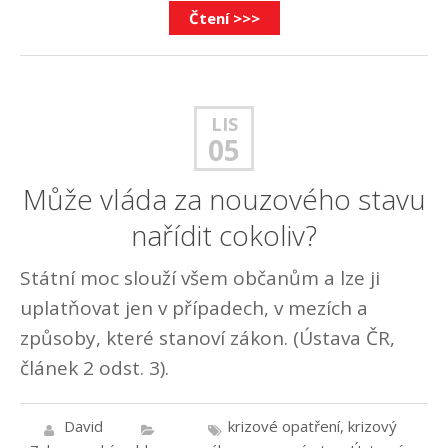
Čtení >>>
LIS
05
Může vláda za nouzového stavu
nařídit cokoliv?
Státní moc slouží všem občanům a lze ji
uplatňovat jen v případech, v mezích a
způsoby, které stanoví zákon. (Ústava ČR,
článek 2 odst. 3).
David
krizové opatření
,
krizový