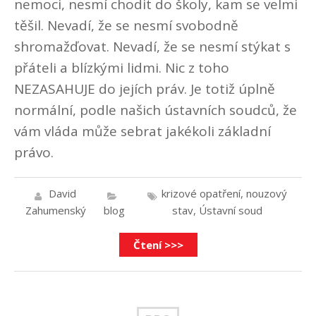
nemoci, nesmí chodit do školy, kam se velmi
těšil. Nevadí, že se nesmí svobodně
shromažďovat. Nevadí, že se nesmí stýkat s
přáteli a blízkými lidmi. Nic z toho
NEZASAHUJE do jejích práv. Je totiž úplně
normální, podle našich ústavních soudců, že
vám vláda může sebrat jakékoli základní
právo.
David
krizové opatření
,
nouzový
Zahumenský
blog
stav
,
Ústavní soud
Čtení >>>