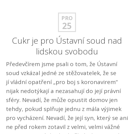
PRO
25
Cukr je pro Ústavní soud nad
lidskou svobodu
Předevčírem jsme psali o tom, že Ústavní
soud vzkázal jedné ze stěžovatelek, že se
jí vládní opatření „pro boj s koronavirem“
nijak nedotýkají a nezasahují do její právní
sféry. Nevadí, že může opustit domov jen
tehdy, pokud splňuje jednu z mála výjimek
pro vycházení. Nevadí, že její syn, který se ani
ne před rokem zotavil z velmi, velmi vážné