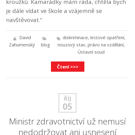
kroužků. Kamarádky mám ráda, chtěla bych
je dále vídat ve škole a vzájemně se
navštěvovat.“
David
diskriminace
,
krizové opatření
,
Zahumenský
blog
nouzový stav
,
právo na vzdělání
,
Ústavní soud
Čtení >>>
ŘÍJ
05
Ministr zdravotnictví už nemusí
nedodržovat ani usnesení