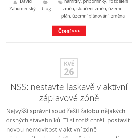
David
námitky
,
připomínky
,
rozdělení
Zahumenský
blog
změn
,
sloučení změn
,
územní
plán
,
územní plánování
,
změna
Čtení >>>
KVĚ
26
NSS: nestavte laskavě v aktivní
záplavové zóně
Nejvyšší správní soud řešil žalobu nějakých
drsných stavebníků. Ti si totiž chtěli postavit
novou nemovitost v aktivní zóně