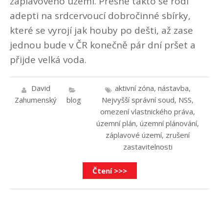
záplavového území. Přesně takto se rodí
adepti na srdcervoucí dobročinné sbírky,
které se vyrojí jak houby po dešti, až zase
jednou bude v ČR konečně pár dní pršet a
přijde velká voda.
David
aktivní zóna
,
nástavba
,
Zahumenský
blog
Nejvyšší správní soud
,
NSS
,
omezení vlastnického práva
,
územní plán
,
územní plánování
,
záplavové území
,
zrušení
zastavitelnosti
Čtení >>>