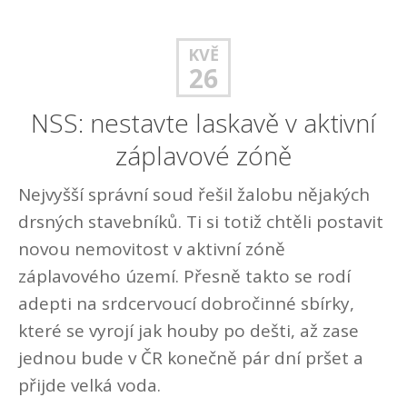
KVĚ
26
NSS: nestavte laskavě v aktivní
záplavové zóně
Nejvyšší správní soud řešil žalobu nějakých
drsných stavebníků. Ti si totiž chtěli postavit
novou nemovitost v aktivní zóně
záplavového území. Přesně takto se rodí
adepti na srdcervoucí dobročinné sbírky,
které se vyrojí jak houby po dešti, až zase
jednou bude v ČR konečně pár dní pršet a
přijde velká voda.