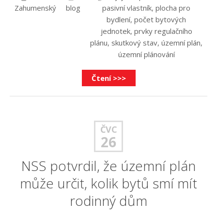
Zahumenský
blog
pasivní vlastník
,
plocha pro
bydlení
,
počet bytových
jednotek
,
prvky regulačního
plánu
,
skutkový stav
,
územní plán
,
územní plánování
Čtení >>>
ČVC
26
NSS potvrdil, že územní plán
může určit, kolik bytů smí mít
rodinný dům