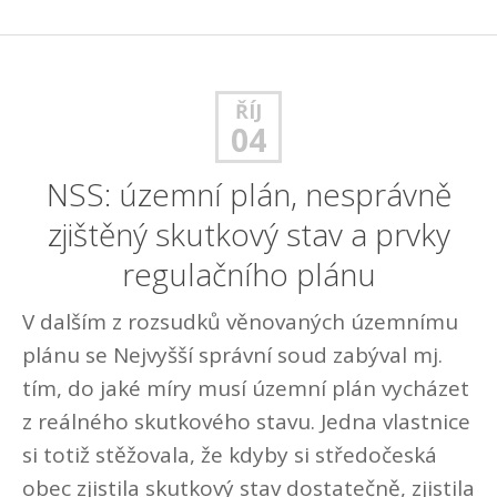
ŘÍJ
04
NSS: územní plán, nesprávně
zjištěný skutkový stav a prvky
regulačního plánu
V dalším z rozsudků věnovaných územnímu
plánu se Nejvyšší správní soud zabýval mj.
tím, do jaké míry musí územní plán vycházet
z reálného skutkového stavu. Jedna vlastnice
si totiž stěžovala, že kdyby si středočeská
obec zjistila skutkový stav dostatečně, zjistila