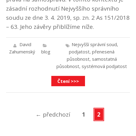
zásadní rozhodnutí Nejvyššího správního
soudu ze dne 3. 4. 2019, sp. zn. 2 As 151/2018
– 63. Jeho závěry přiblížíme níže.
David
Nejvyšší správní soud
,
Zahumenský
blog
podjatost
,
přenesená
působnost
,
samostatná
působnost
,
systémová podjatost
Čtení >>>
←
předchozí
1
2