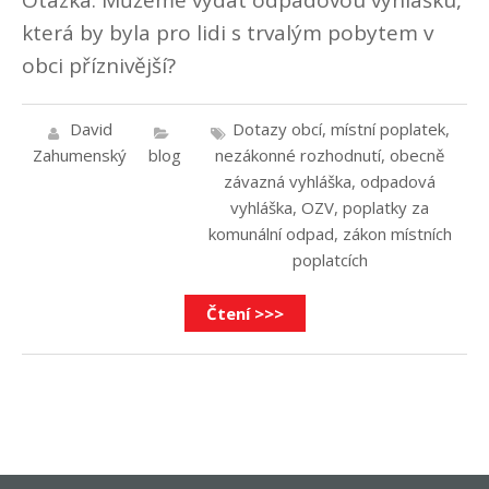
která by byla pro lidi s trvalým pobytem v
obci příznivější?
David
Dotazy obcí
,
místní poplatek
,
Zahumenský
blog
nezákonné rozhodnutí
,
obecně
závazná vyhláška
,
odpadová
vyhláška
,
OZV
,
poplatky za
komunální odpad
,
zákon místních
poplatcích
Čtení >>>