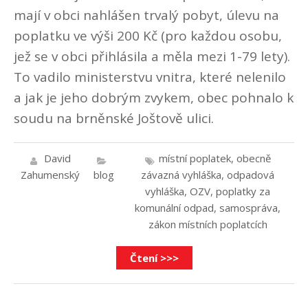
mají v obci nahlášen trvalý pobyt, úlevu na
poplatku ve výši 200 Kč (pro každou osobu,
jež se v obci přihlásila a měla mezi 1-79 lety).
To vadilo ministerstvu vnitra, které nelenilo
a jak je jeho dobrým zvykem, obec pohnalo k
soudu na brněnské Joštově ulici.
David
místní poplatek
,
obecně
Zahumenský
blog
závazná vyhláška
,
odpadová
vyhláška
,
OZV
,
poplatky za
komunální odpad
,
samospráva
,
zákon místních poplatcích
Čtení >>>