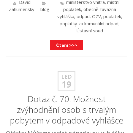
David
ministerstvo vnitra
,
místní
Zahumenský
blog
poplatek
,
obecně závazná
vyhláška
,
odpad
,
OZV
,
poplatek
,
poplatky za komunální odpad
,
Ústavní soud
Čtení >>>
LED
19
Dotaz č. 70: Možnost
zvýhodnění osob s trvalým
pobytem v odpadové vyhlášce
Otázka: Můžeme vydat odpadovou vyhlášku,