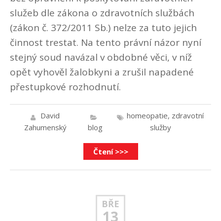
služeb dle zákona o zdravotních službách
(zákon č. 372/2011 Sb.) nelze za tuto jejich
činnost trestat. Na tento právní názor nyní
stejný soud navázal v obdobné věci, v níž
opět vyhověl žalobkyni a zrušil napadené
přestupkové rozhodnutí.
David
homeopatie
,
zdravotní
Zahumenský
blog
služby
Čtení >>>
BŘE
13