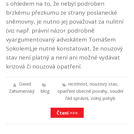
s ohledem na to, že nebyl podroben
brzkému přezkumu ze strany poslanecké
sněmovny, je nutno jej považovat za nulitní
(viz např. právní názor podrobně
vyargumentovaný advokátem Tomášem
Sokolem),je nutné konstatovat, že nouzový
stav není platný a není ani možné vydávat
krizová či nouzová opatření.
David
nicotnost
,
nouzový stav
,
Zahumenský
blog
opatření obecné povahy
,
soudní
řád správní
,
volný pohyb
Čtení >>>