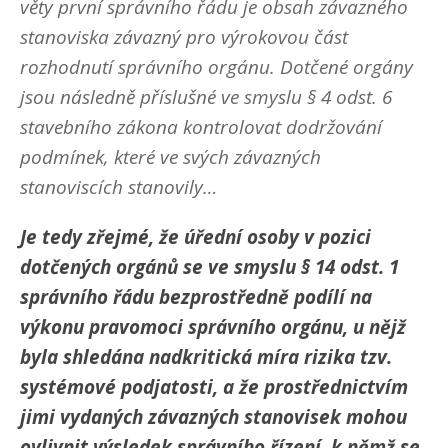
věty první správního řádu je obsah závazného
stanoviska závazný pro výrokovou část
rozhodnutí správního orgánu. Dotčené orgány
jsou následně příslušné ve smyslu § 4 odst. 6
stavebního zákona kontrolovat dodržování
podmínek, které ve svých závazných
stanoviscích stanovily…
Je tedy zřejmé, že úřední osoby v pozici
dotčených orgánů se ve smyslu § 14 odst. 1
správního řádu bezprostředně podílí na
výkonu pravomoci správního orgánu, u nějž
byla shledána nadkritická míra rizika tzv.
systémové podjatosti, a že prostřednictvím
jimi vydaných závazných stanovisek mohou
ovlivnit výsledek správního řízení, k němž se